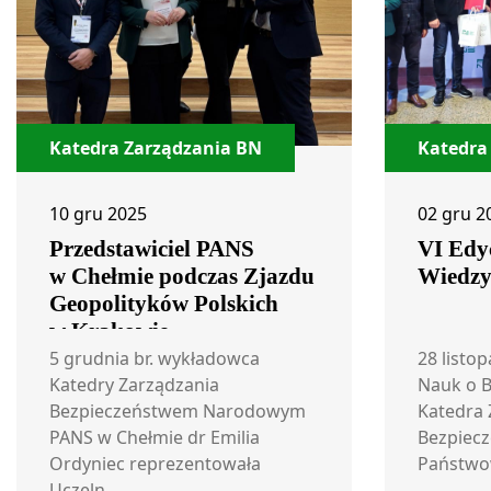
Katedra Zarządzania BN
Katedra
10 gru 2025
02 gru 2
Przedstawiciel PANS
VI Edy
w Chełmie podczas Zjazdu
Wiedzy
Geopolityków Polskich
w Krakowie
5 grudnia br. wykładowca
28 listo
Katedry Zarządzania
Nauk o B
Bezpieczeństwem Narodowym
Katedra 
PANS w Chełmie dr Emilia
Bezpiec
Ordyniec reprezentowała
Państwow
Uczeln...