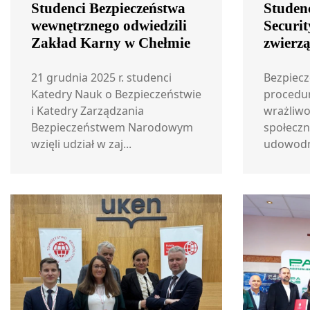
Studenci Bezpieczeństwa
Studenc
wewnętrznego odwiedzili
Securit
Zakład Karny w Chełmie
zwierzą
21 grudnia 2025 r. studenci
Bezpiecz
Katedry Nauk o Bezpieczeństwie
procedury
i Katedry Zarządzania
wrażliwo
Bezpieczeństwem Narodowym
społeczn
wzięli udział w zaj...
udowodni