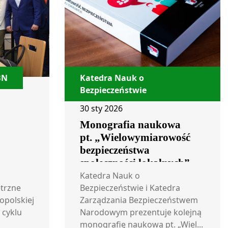
BN
Katedra Nauk o
Bezpieczeństwie
30 sty 2026
Monografia naukowa
pt. „Wielowymiarowość
bezpieczeństwa
społeczności lokalnych”
ANS
Katedra Nauk o
trzne
Bezpieczeństwie i Katedra
opolskiej
Zarządzania Bezpieczeństwem
 cyklu
Narodowym prezentuje kolejną
monografię naukową pt. „Wiel...