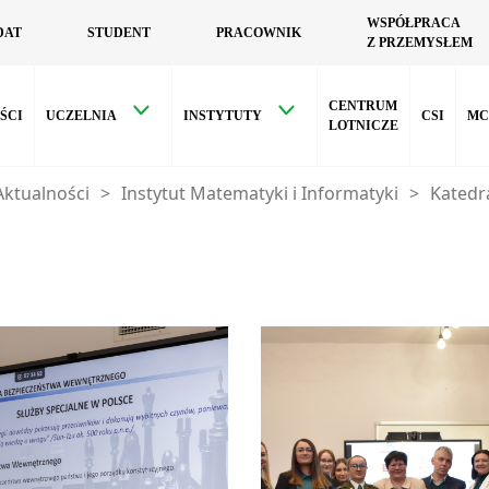
WSPÓŁPRACA
DAT
STUDENT
PRACOWNIK
Z PRZEMYSŁEM
CENTRUM
ŚCI
UCZELNIA
INSTYTUTY
CSI
MC
LOTNICZE
Aktualności
>
Instytut Matematyki i Informatyki
>
Katedr