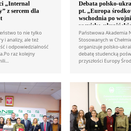
i „Internal
Debata polsko-ukr
y” z sercem dla
pt. „Europa środk
t
wschodnia po wojn
rosyjsko-ukraińskie
Gwarancje bezpiec
eństwo to nie tylko
Państwowa Akademia 
 i analizy, ale też
w okresie powojen
Stosowanych w Chełmi
ść i odpowiedzialność
organizuje polsko-ukra
a.Po raz kolejny
debatę studencką poś
li...
przyszłości Europy Środ