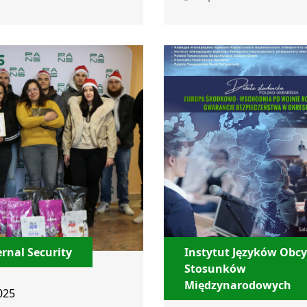
rnal Security
Instytut Języków Obcy
Stosunków
Międzynarodowych
025
15 gru 2025