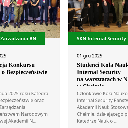
 Zarządzania BN
SKN Internal Security
025
01 gru 2025
cja Konkursu
Studenci Koła Nau
 o Bezpieczeństwie
Internal Security
na warsztatach w 
w Chełmie
pada 2025 roku Katedra
Członkowie Koła Nauk
ezpieczeństwie oraz
Internal Security Pańs
Zarządzania
Akademii Nauk Stosow
zeństwem Narodowym
Chełmie, działającego p
ej Akademii N...
Katedrze Nauk o ...