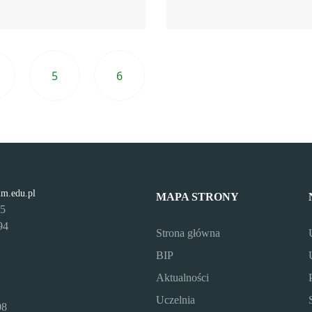
5
6
Następna strona
Przejdź do o
lm.edu.pl
MAPA STRONY
95
94
Strona główna
BIP
Aktualności
Uczelnia
08