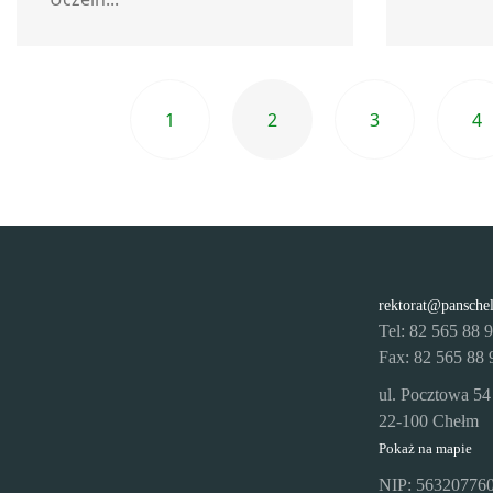
1
2
3
4
Poprzednia strona
rektorat@pansche
Tel: 82 565 88 
Fax: 82 565 88 
ul. Pocztowa 54
22-100 Chełm
Pokaż na mapie
NIP: 56320776