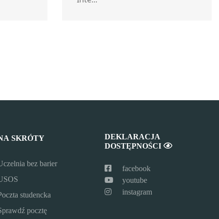
statniej strony
DEKLARACJA
NA SKRÓTY
DOSTĘPNOŚCI
Uczelnia bez barier
facebook
USOS
youtube
instagram
Poczta studencka
Sprawdź pocztę