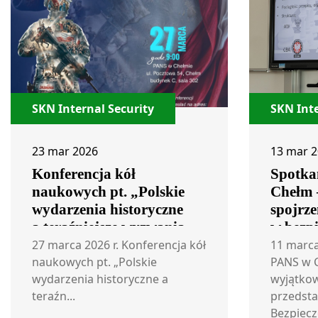
SKN Internal Security
SKN Inte
23 mar 2026
13 mar 
Konferencja kół
Spotka
naukowych pt. „Polskie
Chełm 
wydarzenia historyczne
spojrze
a teraźniejsze wyzwania
w bezp
dla bezpieczeństwa
27 marca 2026 r. Konferencja kół
11 marca
państwa.”
naukowych pt. „Polskie
PANS w C
wydarzenia historyczne a
wyjątkow
teraźn...
przedsta
Bezpiecz