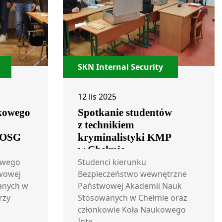
SKN Internal Security
12 lis 2025
kowego
Spotkanie studentów
z technikiem
NOSG
kryminalistyki KMP
w Chełmie
owego
Studenci kierunku
twowej
Bezpieczeństwo wewnętrzne
anych w
Państwowej Akademii Nauk
rzy
Stosowanych w Chełmie oraz
członkowie Koła Naukowego
Inte...