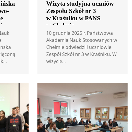
aińska
Wizyta studyjna uczniów
owo-
Zespołu Szkół nr 3
ie
w Kraśniku w PANS
j.
w Chełmie
zeństwa
Nauk
10 grudnia 2025 r. Państwowa
nym”
e
Akademia Nauk Stosowanych w
ińską
Chełmie odwiedzili uczniowie
więconą
Zespół Szkół nr 3 w Kraśniku. W
k...
wizycie...