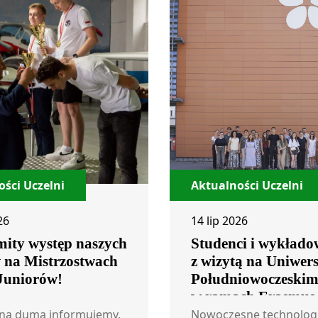
ści Uczelni
Aktualności Uczelni
26
14 lip 2026
ity występ naszych
Studenci i wykłado
w na Mistrzostwach
z wizytą na Uniwers
 Juniorów!
Południowoczeski
w ramach Erasmus
ną dumą informujemy,
Nowoczesne technolog