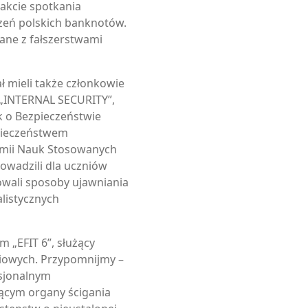
akcie spotkania
zeń polskich banknotów.
zane z fałszerstwami
ł mieli także członkowie
„INTERNAL SECURITY”,
k o Bezpieczeństwie
pieczeństwem
ii Nauk Stosowanych
owadzili dla uczniów
owali sposoby ujawniania
listycznych
 „EFIT 6”, służący
iowych. Przypomnijmy –
esjonalnym
ym organy ścigania