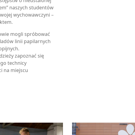
tępstw o nieustalonej
iem” naszych studentów
 swojej wychowawczyni –
ektem.
niowie mogli spróbować
ladów linii papilarnych
pijnych.
dzieży zapoznać się
go technicy
ci na miejscu