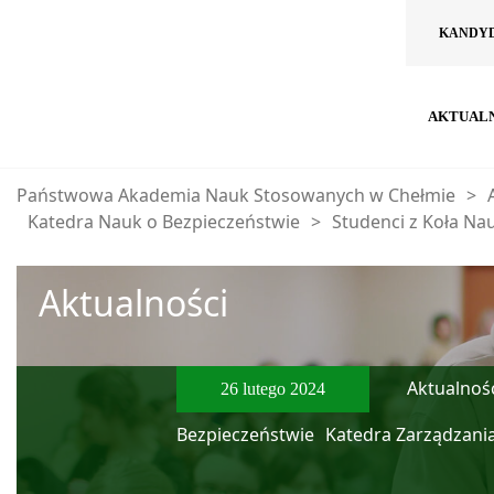
KANDY
AKTUAL
Państwowa Akademia Nauk Stosowanych w Chełmie
>
Katedra Nauk o Bezpieczeństwie
>
Studenci z Koła Na
Aktualności
Aktualnośc
26 lutego 2024
Bezpieczeństwie
Katedra Zarządzani