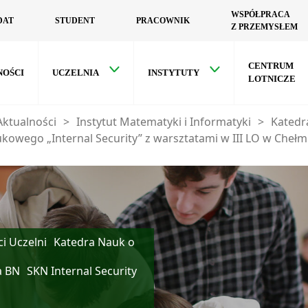
WSPÓŁPRACA
DAT
STUDENT
PRACOWNIK
Z PRZEMYSŁEM
CENTRUM
NOŚCI
UCZELNIA
INSTYTUTY
LOTNICZE
Aktualności
>
Instytut Matematyki i Informatyki
>
Katedr
ukowego „Internal Security” z warsztatami w III LO w Chełm
i Uczelni
Katedra Nauk o
a BN
SKN Internal Security