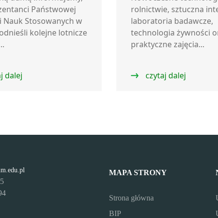
zentanci Państwowej
rolnictwie, sztuczna int
i Nauk Stosowanych w
laboratoria badawcze,
odnieśli kolejne lotnicze
technologia żywności o
..
praktyczne zajęcia...
j dalej
czytaj dalej
lm.edu.pl
MAPA STRONY
95
94
Strona główna
BIP