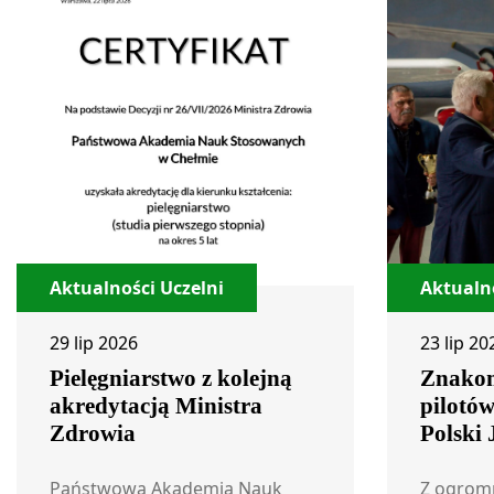
Aktualności Uczelni
Aktualno
29 lip 2026
23 lip 20
Pielęgniarstwo z kolejną
Znakom
akredytacją Ministra
pilotó
Zdrowia
Polski
Państwowa Akademia Nauk
Z ogrom