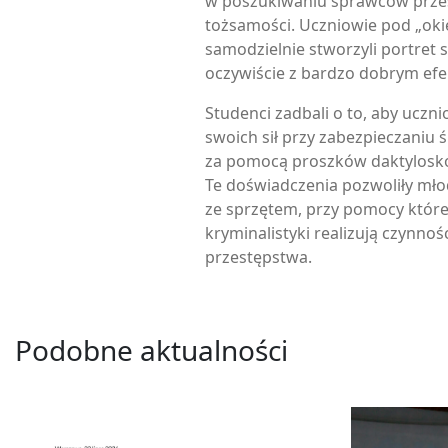
w poszukiwaniu sprawców przes
tożsamości. Uczniowie pod „ok
samodzielnie stworzyli portret
oczywiście z bardzo dobrym ef
Studenci zadbali o to, aby ucz
swoich sił przy zabezpieczaniu ś
za pomocą proszków daktylosko
Te doświadczenia pozwoliły mło
ze sprzętem, przy pomocy które
kryminalistyki realizują czynnoś
przestępstwa.
Podobne aktualności