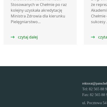
Stosowanych w Chełmie po raz
że repre
kolejny uzyskała akredytację
Akademi
Ministra Zdrowia dla kierunku
Chełmie 
Pielęgniarstwo...
sukcesy .
czytaj dalej
czyta
rektorat@pansche
Tel: 82 565 88 
Fax: 82 565 88 
ul. Pocztowa 54