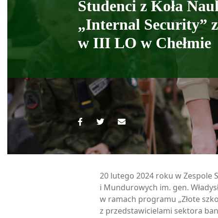
Studenci z Koła Na
„Internal Security” 
w III LO w Chełmie
20 lutego 2024 roku w Zespole
i Mundurowych im. gen. Władys
w ramach programu „Złote szkoł
z przedstawicielami sektora b