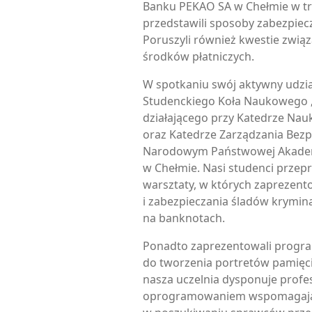
Banku PEKAO SA w Chełmie w tr
przedstawili sposoby zabezpiec
Poruszyli również kwestie zwią
środków płatniczych.
W spotkaniu swój aktywny udzia
Studenckiego Koła Naukowego 
działającego przy Katedrze Nau
oraz Katedrze Zarządzania Bez
Narodowym Państwowej Akadem
w Chełmie. Nasi studenci przepr
warsztaty, w których zaprezent
i zabezpieczania śladów krymina
na banknotach.
Ponadto zaprezentowali program
do tworzenia portretów pamięc
nasza uczelnia dysponuje prof
oprogramowaniem wspomagając