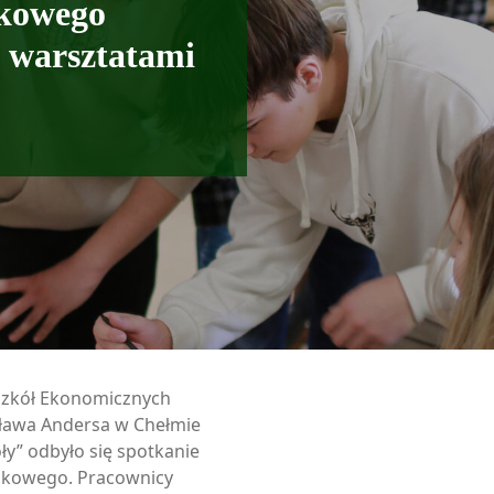
ukowego
z warsztatami
 Szkół Ekonomicznych
ława Andersa w Chełmie
y” odbyło się spotkanie
ankowego. Pracownicy