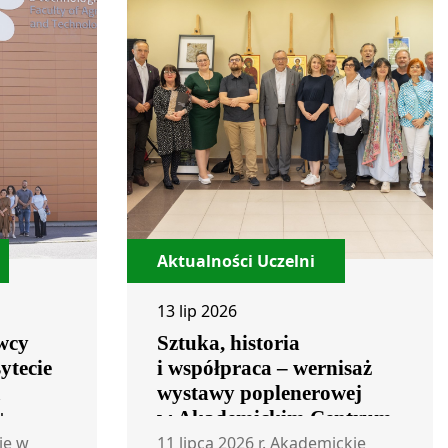
Aktualności Uczelni
13 lip 2026
wcy
Sztuka, historia
ytecie
i współpraca – wernisaż
m
wystawy poplenerowej
+
w Akademickim Centrum
Współpracy
ie w
11 lipca 2026 r. Akademickie