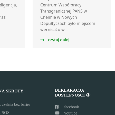
eligencja,
Transgranicznej
Centrum Współpracy
Transgranicznej PANS w
raz
Chełmie w Nowych
Depułtyczach było miejscem
wernisażu w...
czytaj dalej
DEKLARACJA
NA SKRÓTY
DOSTĘPNOŚCI
Uczelnia bez barier
facebook
USOS
youtube