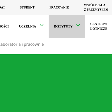
WSPÓŁPRACA
DAT
STUDENT
PRACOWNIK
Z PRZEMYSŁEM
CENTRUM
NOŚCI
UCZELNIA
INSTYTUTY
LOTNICZE
Laboratoria i pracownie