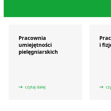
Pracownia
Prac
umiejętności
i fiz
pielęgniarskich
czytaj dalej
czy