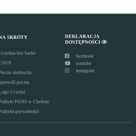
DEKLARACJA
NA SKRÓTY
DOSTĘPNOŚCI
Uczelnia bez barier
facebook
USOS
youtube
instagram
Poczta studencka
Sprawdź pocztę
Logo Uczelni
Polityki PANS w Chełmie
Polityka prywatności