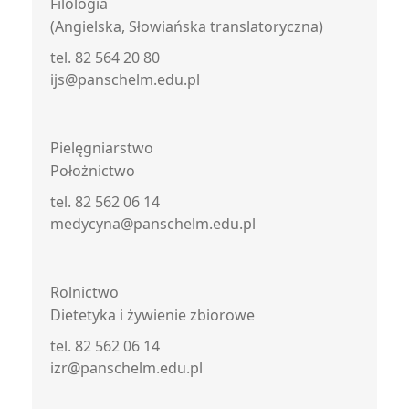
Filologia
(Angielska, Słowiańska translatoryczna)
tel. 82 564 20 80
ijs@panschelm.edu.pl
Pielęgniarstwo
Położnictwo
tel. 82 562 06 14
medycyna@panschelm.edu.pl
Rolnictwo
Dietetyka i żywienie zbiorowe
tel. 82 562 06 14
izr@panschelm.edu.pl