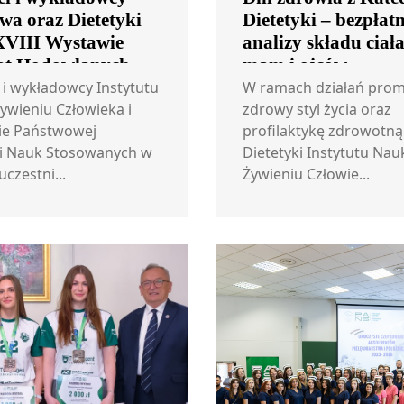
wa oraz Dietetyki
Dietetyki – bezpłat
VIII Wystawie
analizy składu ciała
ąt Hodowlanych
mam i ojców
e
 i wykładowcy Instytutu
W ramach działań prom
ywieniu Człowieka i
zdrowy styl życia oraz
ie Państwowej
profilaktykę zdrowotną
i Nauk Stosowanych w
Dietetyki Instytutu Nau
czestni...
Żywieniu Człowie...