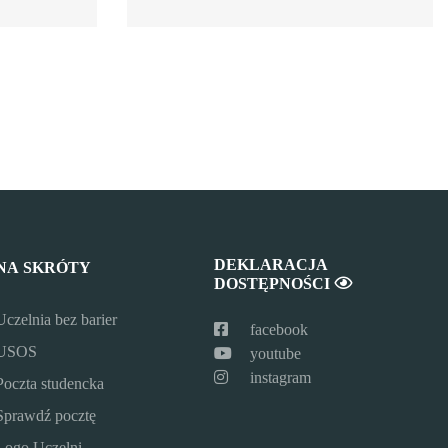
DEKLARACJA
NA SKRÓTY
DOSTĘPNOŚCI
Uczelnia bez barier
facebook
USOS
youtube
instagram
Poczta studencka
Sprawdź pocztę
Logo Uczelni