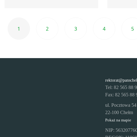
1
2
3
4
5
rektorat@pansche
Tel: 82 565 88 
Fax: 82 565 88 
ul. Pocztowa 54
22-100 Chełm
Pokaż na mapie
NIP: 56320776