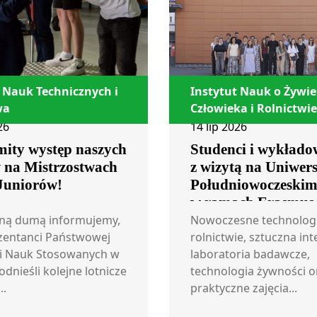
 Nauk Technicznych i
Instytut Nauk o Żywi
wa
Człowieka i Rolnictwie
26
14 lip 2026
ity występ naszych
Studenci i wykłado
w na Mistrzostwach
z wizytą na Uniwers
 Juniorów!
Południowoczeski
w ramach Erasmus
ną dumą informujemy,
Nowoczesne technolog
zentanci Państwowej
rolnictwie, sztuczna int
i Nauk Stosowanych w
laboratoria badawcze,
odnieśli kolejne lotnicze
technologia żywności o
..
praktyczne zajęcia...