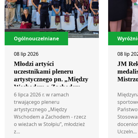
Ogólnouczelniane
Wyróżni
08 lip 2026
08 lip 20
Młodzi artyści
JM Rek
uczestnikami pleneru
medali
artystycznego pn. „Między
Mistrz
Wschodem a Zachodem –
rzecz o wieżach w Stołpiu”
6 lipca 2026 r. w ramach
Międzyn
trwającego pleneru
sportow
artystycznego „Między
Państwo
Wschodem a Zachodem - rzecz
Stosowan
o wieżach w Stołpiu”, młodzież
docenion
z...
Uczeln...