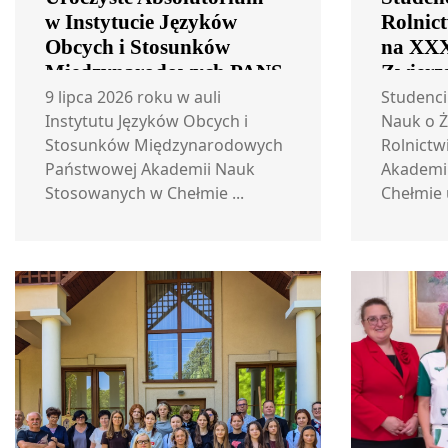
w Instytucie Języków
Rolnict
Obcych i Stosunków
na XXX
Międzynarodowych PANS
Zwierz
w Chełmie
w Sitni
9 lipca 2026 roku w auli
Studenci
Instytutu Języków Obcych i
Nauk o Ż
Stosunków Międzynarodowych
Rolnictw
Państwowej Akademii Nauk
Akademi
Stosowanych w Chełmie ...
Chełmie u