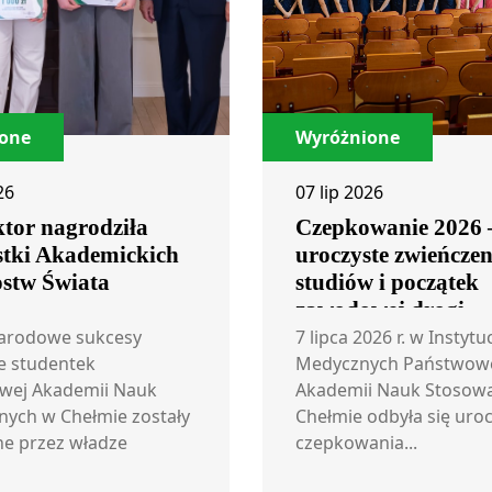
one
Wyróżnione
26
07 lip 2026
tor nagrodziła
Czepkowanie 2026 
stki Akademickich
uroczyste zwieńczen
ostw Świata
studiów i początek
zawodowej drogi
studentów Pielęgni
arodowe sukcesy
7 lipca 2026 r. w Instyt
e studentek
i Położnictwa
Medycznych Państwow
wej Akademii Nauk
Akademii Nauk Stosow
ych w Chełmie zostały
Chełmie odbyła się uro
e przez władze
czepkowania...