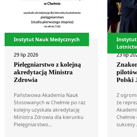
Instytut Nauk Medycznych
Instytut
Lotnict
29 lip 2026
23 lip 20
Pielęgniarstwo z kolejną
Znakom
akredytacją Ministra
pilotó
Zdrowia
Polski
Państwowa Akademia Nauk
Z ogrom
Stosowanych w Chełmie po raz
że repre
kolejny uzyskała akredytację
Akademi
Ministra Zdrowia dla kierunku
Chełmie 
Pielęgniarstwo...
sukcesy .