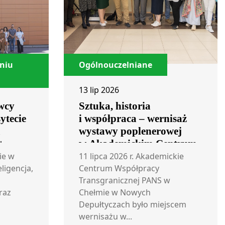
eniu
Ogólnouczelniane
13 lip 2026
wcy
Sztuka, historia
ytecie
i współpraca – wernisaż
m
wystawy poplenerowej
+
w Akademickim Centrum
Współpracy
ie w
11 lipca 2026 r. Akademickie
eligencja,
Transgranicznej
Centrum Współpracy
Transgranicznej PANS w
raz
Chełmie w Nowych
Depułtyczach było miejscem
wernisażu w...