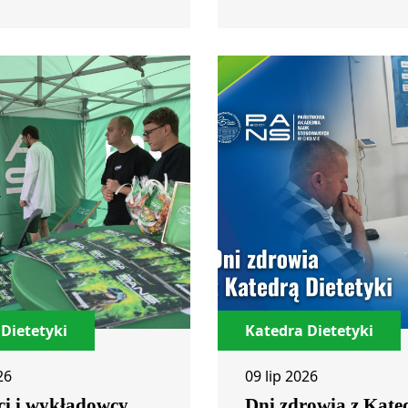
Dietetyki
Katedra Dietetyki
26
09 lip 2026
ci i wykładowcy
Dni zdrowia z Kate