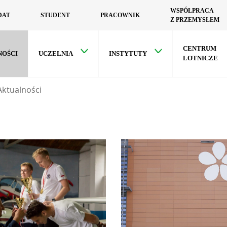
WSPÓŁPRACA
DAT
STUDENT
PRACOWNIK
Z PRZEMYSŁEM
CENTRUM
NOŚCI
UCZELNIA
INSTYTUTY
LOTNICZE
Aktualności