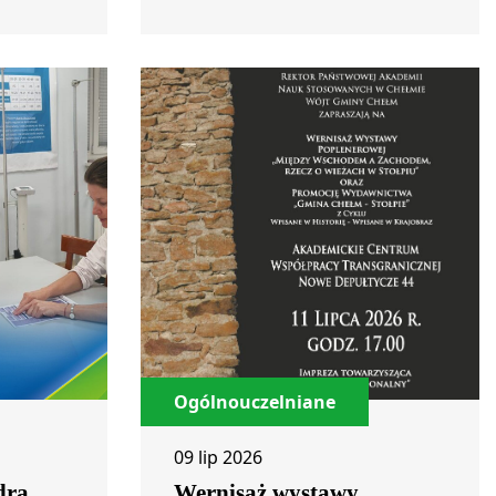
Ogólnouczelniane
09 lip 2026
drą
Wernisaż wystawy