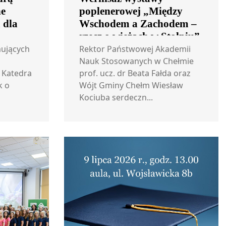
ne
poplenerowej „Między
 dla
Wschodem a Zachodem –
rzecz o wieżach w Stołpiu”
ujących
Rektor Państwowej Akademii
Nauk Stosowanych w Chełmie
 Katedra
prof. ucz. dr Beata Fałda oraz
k o
Wójt Gminy Chełm Wiesław
Kociuba serdeczn...