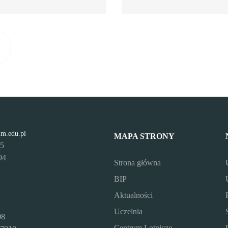
Następna strona
Przejdź do ostatniej strony
lm.edu.pl
MAPA STRONY
95
94
Strona główna
BIP
Aktualności
Uczelnia
08
Centrum Lotnicze