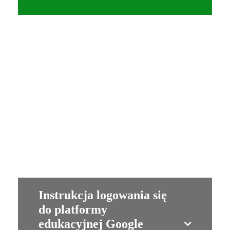
Zainstaluj aplikację Mobilny
USOS 2.0
Instrukcja logowania się
do platformy
edukacyjnej Google