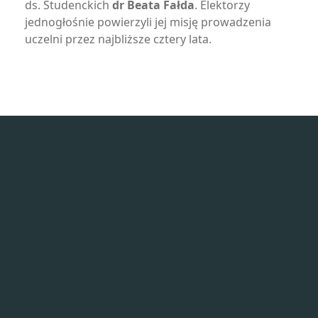
ds. Studenckich
dr Beata Fałda
. Elektorzy
jednogłośnie powierzyli jej misję prowadzenia
uczelni przez najbliższe cztery lata.