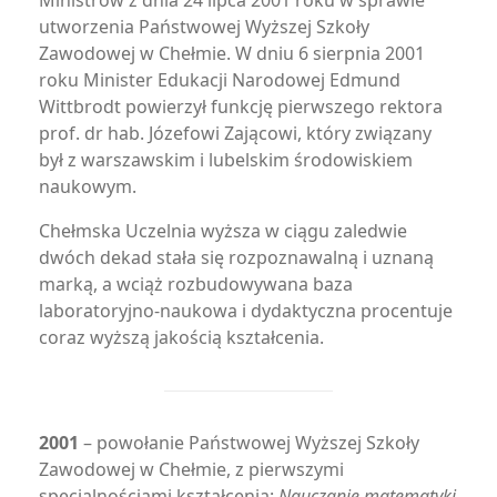
Ministrów z dnia 24 lipca 2001 roku w sprawie
utworzenia Państwowej Wyższej Szkoły
Zawodowej w Chełmie. W dniu 6 sierpnia 2001
roku Minister Edukacji Narodowej Edmund
Wittbrodt powierzył funkcję pierwszego rektora
prof. dr hab. Józefowi Zającowi, który związany
był z warszawskim i lubelskim środowiskiem
naukowym.
Chełmska Uczelnia wyższa w ciągu zaledwie
dwóch dekad stała się rozpoznawalną i uznaną
marką, a wciąż rozbudowywana baza
laboratoryjno-naukowa i dydaktyczna procentuje
coraz wyższą jakością kształcenia.
2001
– powołanie Państwowej Wyższej Szkoły
Zawodowej w Chełmie, z pierwszymi
specjalnościami kształcenia:
Nauczanie matematyki