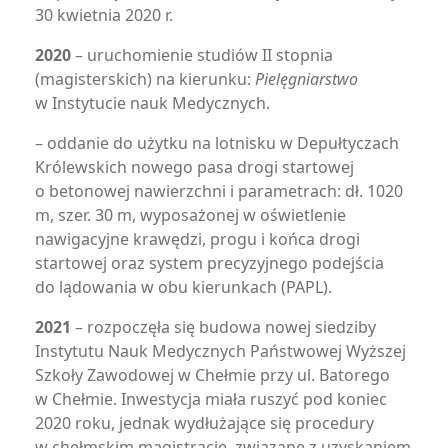
30 kwietnia 2020 r.
2020
– uruchomienie studiów II stopnia
(magisterskich) na kierunku:
Pielęgniarstwo
w Instytucie nauk Medycznych.
– oddanie do użytku na lotnisku w Depułtyczach
Królewskich nowego pasa drogi startowej
o betonowej nawierzchni i parametrach: dł. 1020
m, szer. 30 m, wyposażonej w oświetlenie
nawigacyjne krawędzi, progu i końca drogi
startowej oraz system precyzyjnego podejścia
do lądowania w obu kierunkach (PAPL).
2021
– rozpoczęła się budowa nowej siedziby
Instytutu Nauk Medycznych Państwowej Wyższej
Szkoły Zawodowej w Chełmie przy ul. Batorego
w Chełmie. Inwestycja miała ruszyć pod koniec
2020 roku, jednak wydłużające się procedury
w chełmskim magistracie, związane z uzyskaniem