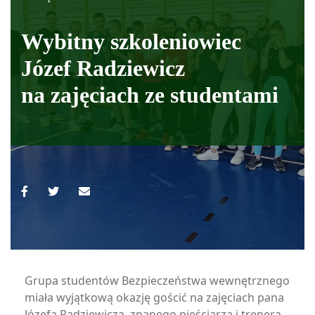
Wybitny szkoleniowiec
Józef Radziewicz
na zajęciach ze studentami
Grupa studentów Bezpieczeństwa wewnętrznego
miała wyjątkową okazję gościć na zajęciach pana
Józefa Radziewicza, znanego pięściarza i trenera.