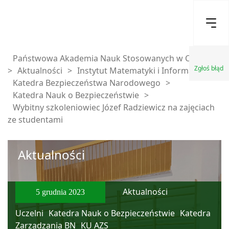
Państwowa Akademia Nauk Stosowanych w Chełmie
Zgłoś błąd
>
Aktualności
>
Instytut Matematyki i Informatyki
>
Katedra Bezpieczeństwa Narodowego
>
Katedra Nauk o Bezpieczeństwie
>
Wybitny szkoleniowiec Józef Radziewicz na zajęciach
ze studentami
Aktualności
Aktualności
5 grudnia 2023
Uczelni
Katedra Nauk o Bezpieczeństwie
Katedra
Zarządzania BN
KU AZS