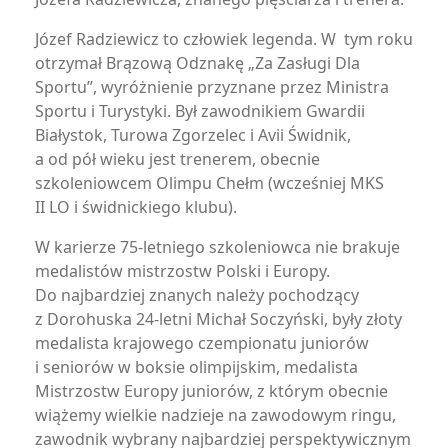
Józef Radziewicz to człowiek legenda. W tym roku
otrzymał Brązową Odznakę „Za Zasługi Dla
Sportu’’, wyróżnienie przyznane przez Ministra
Sportu i Turystyki. Był zawodnikiem Gwardii
Białystok, Turowa Zgorzelec i Avii Świdnik,
a od pół wieku jest trenerem, obecnie
szkoleniowcem Olimpu Chełm (wcześniej MKS
II LO i świdnickiego klubu).
W karierze 75-letniego szkoleniowca nie brakuje
medalistów mistrzostw Polski i Europy.
Do najbardziej znanych należy pochodzący
z Dorohuska 24-letni Michał Soczyński, były złoty
medalista krajowego czempionatu juniorów
i seniorów w boksie olimpijskim, medalista
Mistrzostw Europy juniorów, z którym obecnie
wiążemy wielkie nadzieje na zawodowym ringu,
zawodnik wybrany najbardziej perspektywicznym