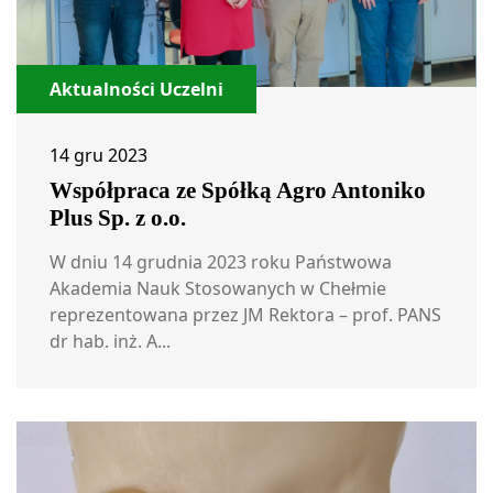
Aktualności Uczelni
14 gru 2023
Współpraca ze Spółką Agro Antoniko
Plus Sp. z o.o.
W dniu 14 grudnia 2023 roku Państwowa
Akademia Nauk Stosowanych w Chełmie
reprezentowana przez JM Rektora – prof. PANS
dr hab. inż. A...