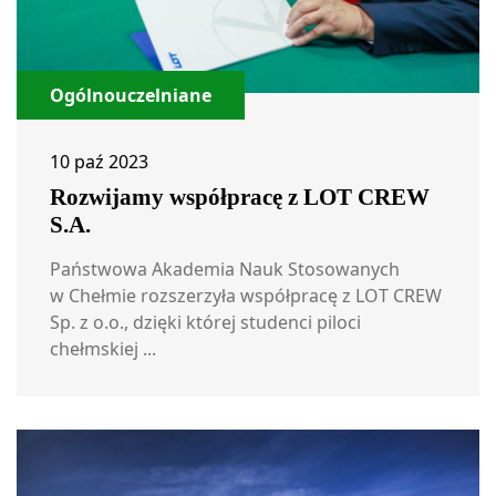
Ogólnouczelniane
10 paź 2023
Rozwijamy współpracę z LOT CREW
S.A.
Państwowa Akademia Nauk Stosowanych
w Chełmie rozszerzyła współpracę z LOT CREW
Sp. z o.o., dzięki której studenci piloci
chełmskiej ...