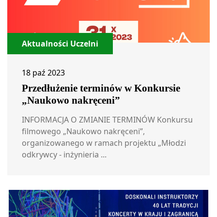
Aktualności Uczelni
18 paź 2023
Przedłużenie terminów w Konkursie
„Naukowo nakręceni”
INFORMACJA O ZMIANIE TERMINÓW Konkursu
filmowego „Naukowo nakręceni”,
organizowanego w ramach projektu „Młodzi
odkrywcy - inżynieria ...