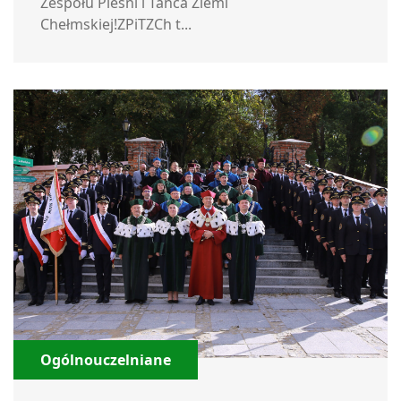
Zespołu Pieśni i Tańca Ziemi
Chełmskiej!ZPiTZCh t...
Ogólnouczelniane