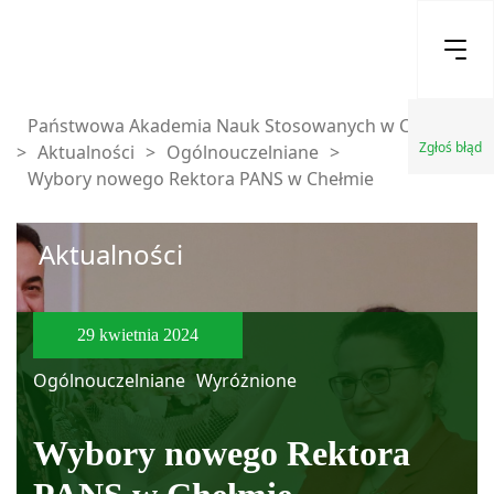
Państwowa Akademia Nauk Stosowanych w Chełmie
Zgłoś błąd
>
Aktualności
>
Ogólnouczelniane
>
Wybory nowego Rektora PANS w Chełmie
Aktualności
29 kwietnia 2024
Ogólnouczelniane
Wyróżnione
Wybory nowego Rektora