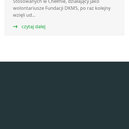
Stosowanych w Chełmie, działający jako
wolontariusze Fundacji DKMS, po raz kolejny
wzięli ud...
czytaj dalej