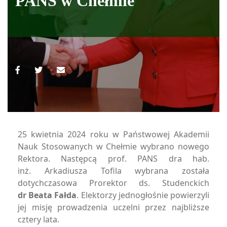
PANS w Chełmie
25 kwietnia 2024 roku w Państwowej Akademii
Nauk Stosowanych w Chełmie wybrano nowego
Rektora. Następcą prof. PANS dra hab.
inż. Arkadiusza Tofila wybrana została
dotychczasowa Prorektor ds. Studenckich
dr Beata Fałda
. Elektorzy jednogłośnie powierzyli
jej misję prowadzenia uczelni przez najbliższe
cztery lata.