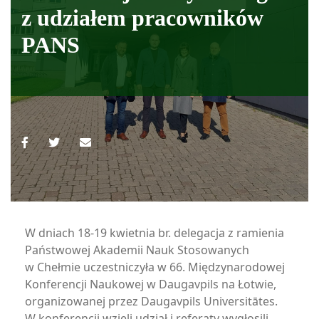
z udziałem pracowników
PANS
W dniach 18-19 kwietnia br. delegacja z ramienia
Państwowej Akademii Nauk Stosowanych
w Chełmie uczestniczyła w 66. Międzynarodowej
Konferencji Naukowej w Daugavpils na Łotwie,
organizowanej przez Daugavpils Universitātes.
W konferencji wzięli udział i referaty wygłosili