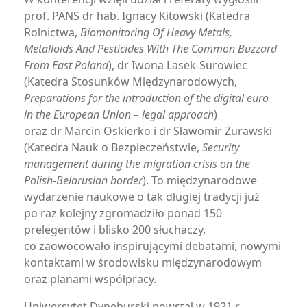
prof. PANS dr hab. Ignacy Kitowski (Katedra
Rolnictwa,
Biomonitoring Of Heavy Metals,
Metalloids And Pesticides With The Common Buzzard
From East Poland
), dr Iwona Lasek-Surowiec
(Katedra Stosunków Międzynarodowych,
Preparations for the introduction of the digital euro
in the European Union – legal approach
)
oraz dr Marcin Oskierko i dr Sławomir Żurawski
(Katedra Nauk o Bezpieczeństwie,
Security
management during the migration crisis on the
Polish-Belarusian border
). To międzynarodowe
wydarzenie naukowe o tak długiej tradycji już
po raz kolejny zgromadziło ponad 150
prelegentów i blisko 200 słuchaczy,
co zaowocowało inspirującymi debatami, nowymi
kontaktami w środowisku międzynarodowym
oraz planami współpracy.
Uniwersytet Dyneburski powstał w 1921 r.