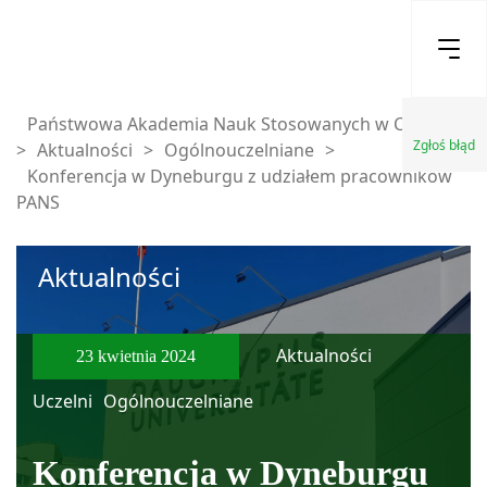
Państwowa Akademia Nauk Stosowanych w Chełmie
Zgłoś błąd
>
Aktualności
>
Ogólnouczelniane
>
Konferencja w Dyneburgu z udziałem pracowników
PANS
Aktualności
Aktualności
23 kwietnia 2024
Uczelni
Ogólnouczelniane
Konferencja w Dyneburgu