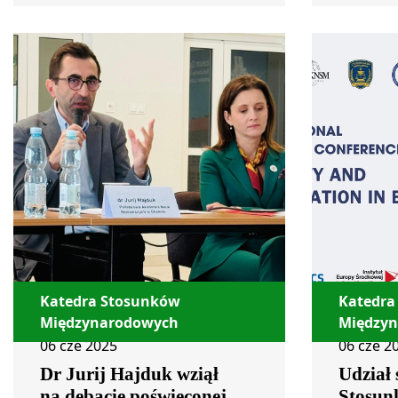
Katedra Stosunków
Katedra
Międzynarodowych
Między
06 cze 2025
06 cze 2
Dr Jurij Hajduk wziął
Udział
na debacie poświęconej
Stosun