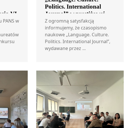
Politics. International
ycja VI
Journal” w prestiżowej
bazie EBSCO
tu PANS w
Z ogromną satysfakcją
informujemy, że czasopismo
laureatów
naukowe „Language. Culture.
nkursu
Politics. International Journal”,
wydawane przez ...