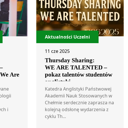
Aktualności Uczelni
11 cze 2025
Thursday Sharing:
 –
WE ARE TALENTED –
 We Are
pokaz talentów studentów
anglistyki
wane
Katedra Anglistyki Państwowej
ologii
Akademii Nauk Stosowanych w
Chełmie serdecznie zaprasza na
ch i
kolejną odsłonę wydarzenia z
cyklu Th...