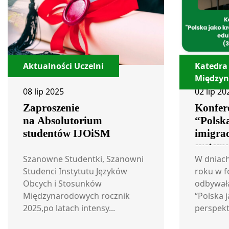
Aktualności Uczelni
Katedra
Między
08 lip 2025
02 lip 20
Zaproszenie
Konfer
na Absolutorium
“Polska
studentów IJOiSM
imigrac
system
oraz r
Szanowne Studentki, Szanowni
W dniach
Studenci Instytutu Języków
roku w 
Obcych i Stosunków
odbywała
Międzynarodowych rocznik
“Polska j
2025,po latach intensy...
perspekt