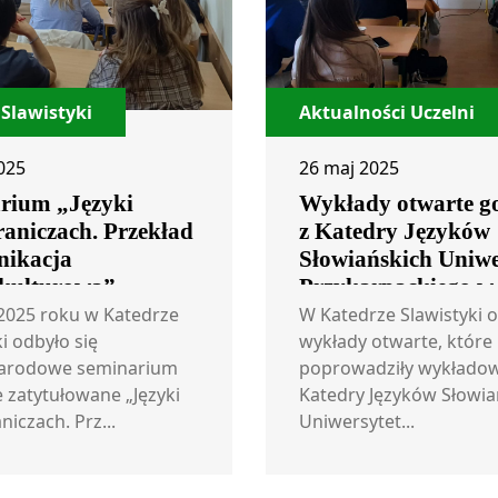
Slawistyki
Aktualności Uczelni
025
26 maj 2025
rium „Języki
Wykłady otwarte go
raniczach. Przekład
z Katedry Języków
nikacja
Słowiańskich Uniwe
kulturowa”
Przykarpackiego w
Frankiwsku w Ukra
2025 roku w Katedrze
W Katedrze Slawistyki o
i odbyło się
wykłady otwarte, które
arodowe seminarium
poprowadziły wykładow
zatytułowane „Języki
Katedry Języków Słowia
iczach. Prz...
Uniwersytet...