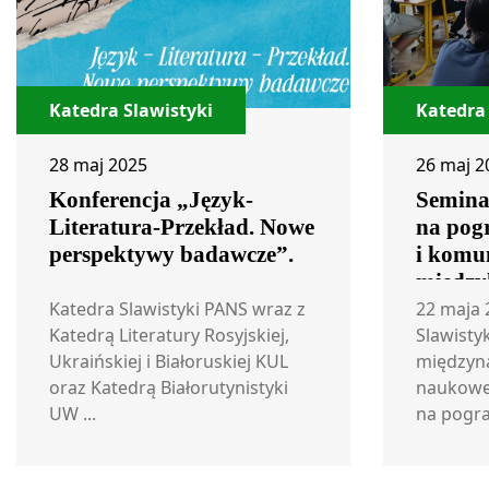
Katedra Slawistyki
Katedra 
28 maj 2025
26 maj 2
Konferencja „Język-
Semina
Literatura-Przekład. Nowe
na pog
perspektywy badawcze”.
i komu
między
Katedra Slawistyki PANS wraz z
22 maja 
Katedrą Literatury Rosyjskiej,
Slawistyk
Ukraińskiej i Białoruskiej KUL
międzyn
oraz Katedrą Białorutynistyki
naukowe 
UW ...
na pogran