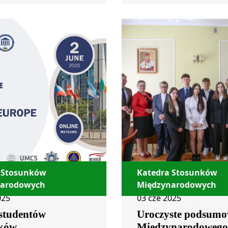
 Stosunków
Katedra Stosunków
narodowych
Międzynarodowych
025
03 cze 2025
 studentów
Uroczyste podsumo
ków
Międzynarodowego