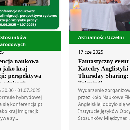
 Stosunków
Aktualności Uczelni
narodowych
25
17 cze 2025
encja naukowa
Fantastyczny event
 jako kraj
Katedry Anglistyki
ji: perspektywa
Thursday Sharing:
u edukacji
Talented!
ynku pracy”
 30.06 - 01.07.2025
Wydarzenie zorganizo
formule hybrydowej
przez Koło Naukowe Fil
 się konferencja pt.
Angielskiej odbyło się w
ako kraj imigracji:
Instytucie Języków Obcy
ywa sy...
Stosunków Międzynar...