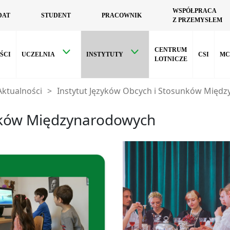
WSPÓŁPRACA
DAT
STUDENT
PRACOWNIK
Z PRZEMYSŁEM
CENTRUM
ŚCI
UCZELNIA
INSTYTUTY
CSI
MC
LOTNICZE
Aktualności
>
Instytut Języków Obcych i Stosunków Międ
unków Międzynarodowych