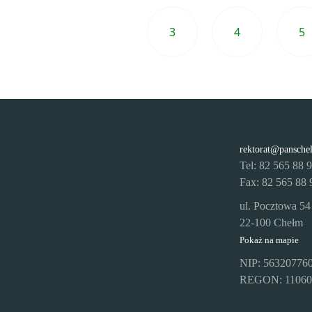
3
4
5
Przejdź do ostatniej strony
Poprzednia strona
rektorat@pansche
Tel: 82 565 88 
Fax: 82 565 88 
ul. Pocztowa 54
22-100 Chełm
Pokaż na mapie
NIP: 56320776
REGON: 11060