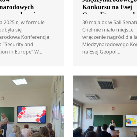
narodowych
Konkursu na Esej
zynarodowej
Geopolityczny – ed
ncji
a 2025 r., w formule
30 maja br. w Sali Sena
odbyła się
Chełmie miało miejsce
arodowa Konferencja
wręczenie nagród dla 
 “Security and
Międzynarodowego Ko
ion in Europe”.W...
na Esej Geopol...