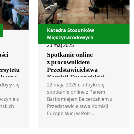
Katedra Stosunków
Międzynarodowych
23 maj 2025
ści
Spotkanie online
z pracownikiem
rsytetu
Przedstawicielstwa
 Iwano-
Komisji Europejskiej
inie
w Polsce
dbyły się
22 maja 2025 r. odbyło się
spotkanie online z Panem
czynie z
Bartłomiejem Balcerzakiem z
ńskich
Przedstawicielstwa Komisji
Europejskiej w Pols...