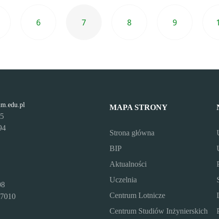
6
7
8
9
lm.edu.pl
MAPA STRONY
95
94
Strona główna
BIP
Aktualności
Uczelnia
08
Centrum Lotnicze
7010
Centrum Studiów Inżynierskich