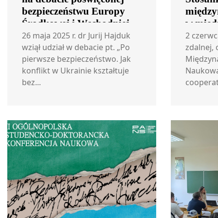
bezpieczeństwu Europy
między
Środkowej i Wschodniej
w międ
konfere
26 maja 2025 r. dr Jurij Hajduk
2 czerwc
wziął udział w debacie pt. „Po
zdalnej, 
pierwsze bezpieczeństwo. Jak
Międzyn
konflikt w Ukrainie kształtuje
Naukowa
bez...
cooperat