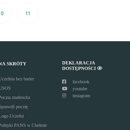
10
11
Następna strona
Przejdź do ostatniej s
DEKLARACJA
NA SKRÓTY
DOSTĘPNOŚCI
Uczelnia bez barier
facebook
USOS
youtube
instagram
Poczta studencka
Sprawdź pocztę
Logo Uczelni
Polityki PANS w Chełmie