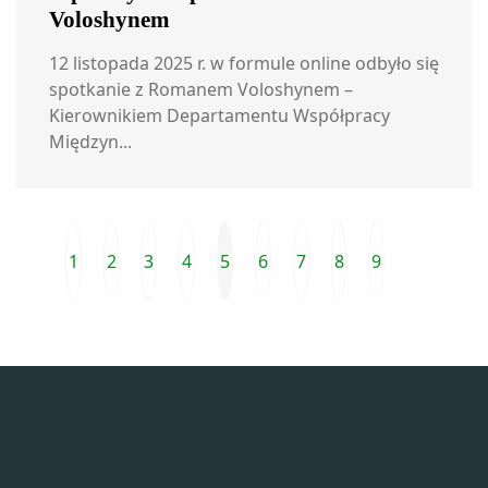
Voloshynem
12 listopada 2025 r. w formule online odbyło się
spotkanie z Romanem Voloshynem –
Kierownikiem Departamentu Współpracy
Międzyn...
1
2
3
4
5
6
7
8
9
Poprzednia strona
Następna
Prze