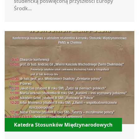
studencką poświęconą przyszłości Europy
Środk...
Katedra Stosunków Międzynarodowych