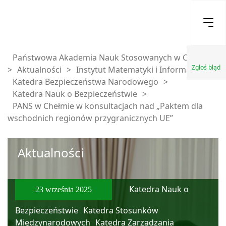
Państwowa Akademia Nauk Stosowanych w Chełmie
Zgłoś błąd
>
Aktualności
>
Instytut Matematyki i Informatyki
>
Katedra Bezpieczeństwa Narodowego
>
Katedra Nauk o Bezpieczeństwie
>
PANS w Chełmie w konsultacjach nad „Paktem dla
wschodnich regionów przygranicznych UE”
Aktualności
Katedra Nauk o
23 września 2025
Bezpieczeństwie
Katedra Stosunków
Międzynarodowych
Katedra Zarządzania