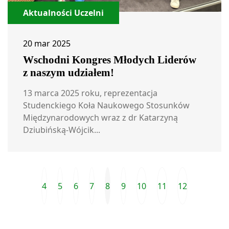
Aktualności Uczelni
20 mar 2025
Wschodni Kongres Młodych Liderów
z naszym udziałem!
13 marca 2025 roku, reprezentacja
Studenckiego Koła Naukowego Stosunków
Międzynarodowych wraz z dr Katarzyną
Dziubińską-Wójcik...
4
5
6
7
8
9
10
11
12
Przejdź do ostatniej strony
Poprzednia strona
Następ
Prze