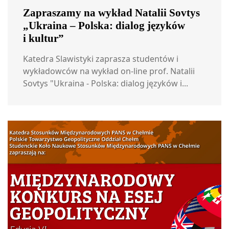
Zapraszamy na wykład Natalii Sovtys
„Ukraina – Polska: dialog języków
i kultur”
Katedra Slawistyki zaprasza studentów i
wykładowców na wykład on-line prof. Natalii
Sovtys "Ukraina - Polska: dialog języków i...