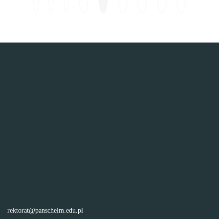
Przejdź do ostatniej strony
Poprzednia strona
Nastę
Prz
rektorat@panschelm.edu.pl