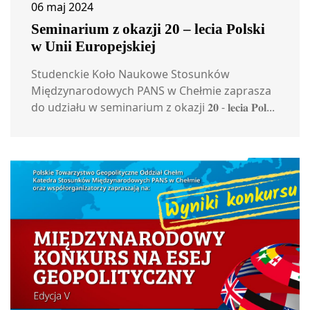
06 maj 2024
Seminarium z okazji 20 – lecia Polski
w Unii Europejskiej
Studenckie Koło Naukowe Stosunków
Międzynarodowych PANS w Chełmie zaprasza
do udziału w seminarium z okazji 𝟐𝟎 - 𝐥𝐞𝐜𝐢𝐚 𝐏𝐨𝐥...