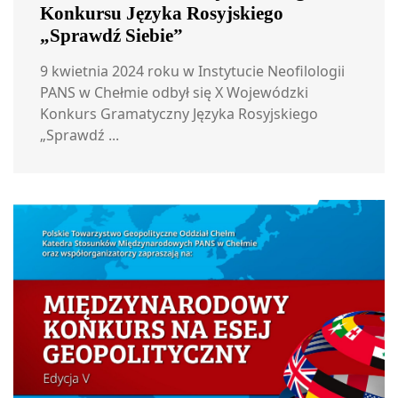
Konkursu Języka Rosyjskiego
„Sprawdź Siebie”
9 kwietnia 2024 roku w Instytucie Neofilologii
PANS w Chełmie odbył się X Wojewódzki
Konkurs Gramatyczny Języka Rosyjskiego
„Sprawdź ...