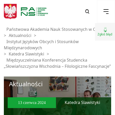
Państwowa Akademia Nauk Stosowanych w Chełmie
Zgłoś błąd
>
Aktualności
>
Instytut Języków Obcych i Stosunków
Międzynarodowych
>
Katedra Slawistyki
>
Międzyuczelniana Konferencja Studencka
„Słowiańszczyzna Wschodnia – Filologiczne Fascynacje”
Aktualności
Katedra Slawistyki
13 czerwca 2024