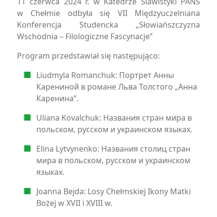
11 czerwca 2024 r. w Katedrze Slawistyki PANS
w Chełmie odbyła się VII Międzyuczelniana
Konferencja Studencka „Słowiańszczyzna
Wschodnia – Filologiczne Fascynacje”
Program przedstawiał się następująco:
Liudmyla Romanchuk: Портрет Анны
Карениной в романе Льва Толстого „Анна
Каренина”.
Uliana Kovalchuk: Названия стран мира в
польском, русском и украинском языках.
Elina Lytvynenko: Названия столиц стран
мира в польском, русском и украинском
языках.
Joanna Bejda: Losy Chełmskiej Ikony Matki
Bożej w XVII i XVIII w.