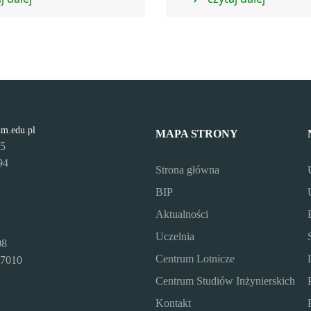
lm.edu.pl
MAPA STRONY
95
94
Strona główna
BIP
Aktualności
Uczelnia
08
Centrum Lotnicze
7010
Centrum Studiów Inżynierskich
Kontakt