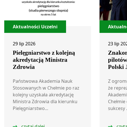
Aktualności Uczelni
Aktualno
29 lip 2026
23 lip 20
Pielęgniarstwo z kolejną
Znakom
akredytacją Ministra
pilotó
Zdrowia
Polski
Państwowa Akademia Nauk
Z ogrom
Stosowanych w Chełmie po raz
że repre
kolejny uzyskała akredytację
Akademi
Ministra Zdrowia dla kierunku
Chełmie 
Pielęgniarstwo...
sukcesy .
czytaj dalej
czyta