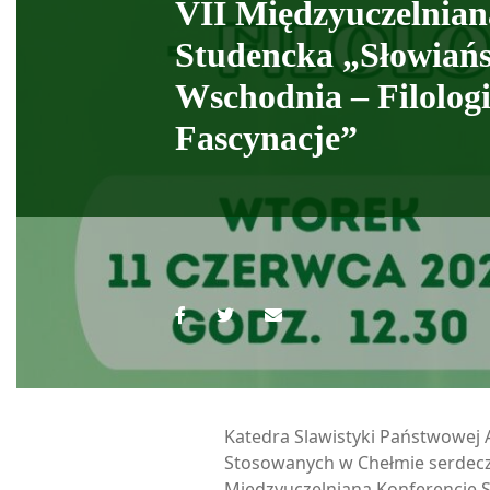
VII Międzyuczelnian
Studencka „Słowiań
Wschodnia – Filolog
Fascynacje”
Katedra Slawistyki Państwowej
Stosowanych w Chełmie serdeczn
Międzyuczelnianą Konferencję 