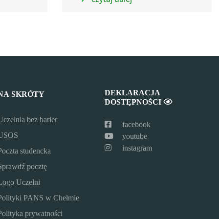
DEKLARACJA
NA SKRÓTY
DOSTĘPNOŚCI
Uczelnia bez barier
facebook
USOS
youtube
instagram
Poczta studencka
Sprawdź pocztę
Logo Uczelni
Polityki PANS w Chełmie
Polityka prywatności