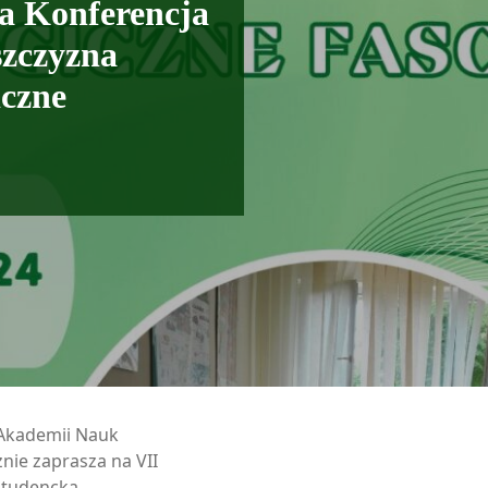
a Konferencja
szczyzna
iczne
 Akademii Nauk
ie zaprasza na VII
Studencką