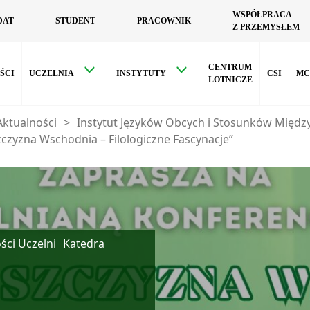
WSPÓŁPRACA
DAT
STUDENT
PRACOWNIK
Z PRZEMYSŁEM
CENTRUM
ŚCI
UCZELNIA
INSTYTUTY
CSI
MC
LOTNICZE
Aktualności
>
Instytut Języków Obcych i Stosunków Międ
czyzna Wschodnia – Filologiczne Fascynacje”
ści Uczelni
Katedra