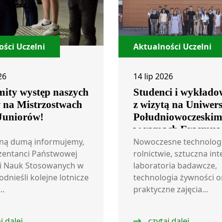
ści Uczelni
Aktualności Uczelni
26
14 lip 2026
ity występ naszych
Studenci i wykłado
w na Mistrzostwach
z wizytą na Uniwers
 Juniorów!
Południowoczeski
w ramach Erasmus
ną dumą informujemy,
Nowoczesne technolog
zentanci Państwowej
rolnictwie, sztuczna int
i Nauk Stosowanych w
laboratoria badawcze,
odnieśli kolejne lotnicze
technologia żywności o
..
praktyczne zajęcia...
j dalej
czytaj dalej