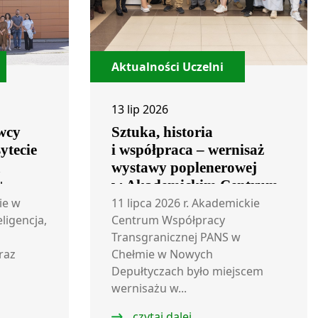
Aktualności Uczelni
13 lip 2026
wcy
Sztuka, historia
ytecie
i współpraca – wernisaż
m
wystawy poplenerowej
+
w Akademickim Centrum
Współpracy
ie w
11 lipca 2026 r. Akademickie
eligencja,
Transgranicznej
Centrum Współpracy
Transgranicznej PANS w
raz
Chełmie w Nowych
Depułtyczach było miejscem
wernisażu w...
czytaj dalej