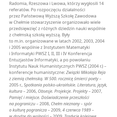
Radomia, Rzeszowa i Lwowa, którzy wygłosili 14
referatów. Po rozpoczęciu działalności
przez Państwową Wyższą Szkołę Zawodowa
w Chełmie stowarzyszenie organizowało wiele
przedsięwzięć z różnych dziedzin nauki wspólnie
z chełmską szkołą wyższą. Były
to m.in. organizowane w latach 2002, 2003, 2004
i 2005 wspólnie z Instytutem Matematyki
i Informatyki PWSZ I, II, III i IV Konferencja
Entuzjastów Informatyki, a po powołaniu
Instytutu Nauk Humanistycznych PWSZ (2004 r.) –
konferencje humanistyczne:
Związki Mikołaja Reja
z ziemią chełmską. W 500. rocznicę śmierci poety
–
2005 r.,
Spotkania polsko-ukraińskie. Literatura, język,
kultura
– 2006,
Obsesje. Projekcje. Projekty
– 2007,
Pamięć i miejsce. Doświadczenie przeszłości
na pograniczu
– 2008,
Chełm nieznany – spór
o kulturę pogranicza
– 2009,
4 czerwca 1989 –
w drodze do wolności
– 2009,
Tradycje kolejowe