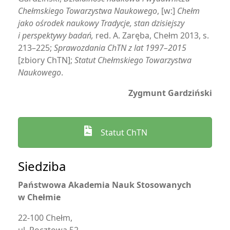
Chełmskiego Towarzystwa Naukowego
, [w:]
Chełm
jako ośrodek naukowy Tradycje, stan dzisiejszy
i perspektywy badań,
red. A. Zaręba, Chełm 2013, s.
213–225;
Sprawozdania ChTN z lat 1997–2015
[zbiory ChTN];
Statut Chełmskiego Towarzystwa
Naukowego
.
Zygmunt Gardziński
Statut ChTN
Siedziba
Państwowa Akademia Nauk Stosowanych
w Chełmie
22-100 Chełm,
ul. Pocztowa 52