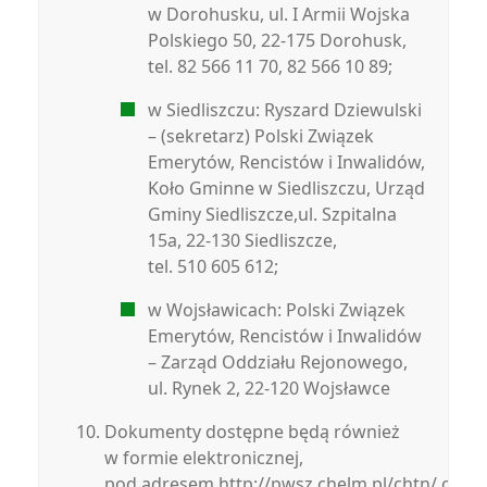
w Dorohusku, ul. I Armii Wojska
Polskiego 50, 22-175 Dorohusk,
tel. 82 566 11 70, 82 566 10 89;
w Siedliszczu: Ryszard Dziewulski
– (sekretarz) Polski Związek
Emerytów, Rencistów i Inwalidów,
Koło Gminne w Siedliszczu, Urząd
Gminy Siedliszcze,ul. Szpitalna
15a, 22-130 Siedliszcze,
tel. 510 605 612;
w Wojsławicach: Polski Związek
Emerytów, Rencistów i Inwalidów
– Zarząd Oddziału Rejonowego,
ul. Rynek 2, 22-120 Wojsławce
Dokumenty dostępne będą również
w formie elektronicznej,
pod adresem http://pwsz.chelm.pl/chtn/ oraz h