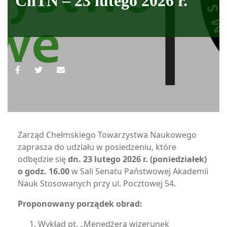
ChTN – 23 lutego 2026 r.
Zarząd Chełmskiego Towarzystwa Naukowego
zaprasza do udziału w posiedzeniu, które
odbędzie się
dn. 23 lutego 2026 r. (poniedziałek)
o godz. 16.00
w Sali Senatu Państwowej Akademii
Nauk Stosowanych przy ul. Pocztowej 54.
Proponowany porządek obrad:
Wykład pt. „Menedżera wizerunek