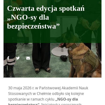
Czwarta edycja spotkań
„NGO-sy dla
bezpieczeństwa”
30 maja 2026 r. w Państwowej Akademii Nauk
Stosowanych w Chełmie odbyło się kolejne
spotkanie w ramach cyklu
„NGO-sy dla
bezpieczeństwa”
. Inicjatorką corocznych