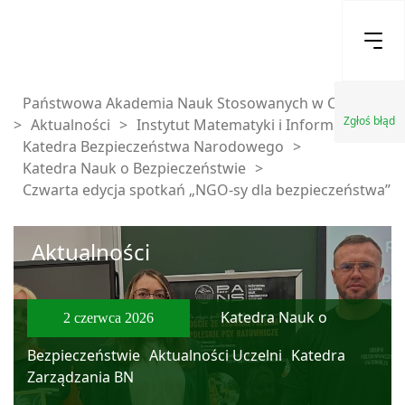
Państwowa Akademia Nauk Stosowanych w Chełmie
Zgłoś błąd
>
Aktualności
>
Instytut Matematyki i Informatyki
>
Katedra Bezpieczeństwa Narodowego
>
Katedra Nauk o Bezpieczeństwie
>
Czwarta edycja spotkań „NGO-sy dla bezpieczeństwa”
Aktualności
Katedra Nauk o
2 czerwca 2026
Bezpieczeństwie
Aktualności Uczelni
Katedra
Zarządzania BN