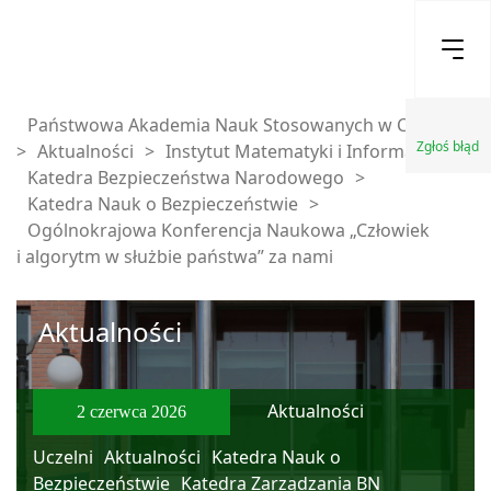
Państwowa Akademia Nauk Stosowanych w Chełmie
Zgłoś błąd
>
Aktualności
>
Instytut Matematyki i Informatyki
>
Katedra Bezpieczeństwa Narodowego
>
Katedra Nauk o Bezpieczeństwie
>
Ogólnokrajowa Konferencja Naukowa „Człowiek
i algorytm w służbie państwa” za nami
Aktualności
Aktualności
2 czerwca 2026
Uczelni
Aktualności
Katedra Nauk o
Bezpieczeństwie
Katedra Zarządzania BN