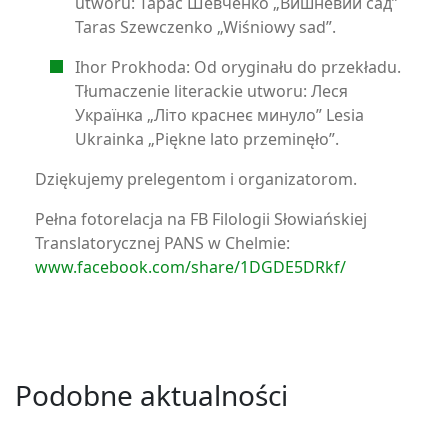
utworu: Тарас Шевченко „Вишневий сад”
Taras Szewczenko „Wiśniowy sad”.
Ihor Prokhoda: Od oryginału do przekładu.
Tłumaczenie literackie utworu: Леся
Українка „Лiто краснеє минуло” Lesia
Ukrainka „Piękne lato przeminęło”.
Dziękujemy prelegentom i organizatorom.
Pełna fotorelacja na FB Filologii Słowiańskiej
Translatorycznej PANS w Chelmie:
www.facebook.com/share/1DGDE5DRkf/
Podobne aktualności