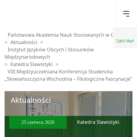
Państwowa Akademia Nauk Stosowanych w Chełmie
Zgłoś błąd
>
Aktualności
>
Instytut Języków Obcych i Stosunków
Międzynarodowych
>
Katedra Slawistyki
>
VIII Międzyuczelniana Konferencja Studencka
„Słowiańszczyzna Wschodnia – Filologiczne Fascynacje”
Aktualności
Katedra Slawistyki
25 czerwca 2026