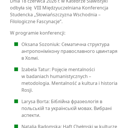
Dnia 18 czerwca 2026 r. w Katedrze Slawistyki
odbyła się VIII Międzyuczelniana Konferencja
Studencka „Słowiańszczyzna Wschodnia –
Filologiczne Fascynacje”.
W programie konferencji:
Oksana Sozoniuk: Сематична структура
антропонiмiкону православного цвинтаря
в Холмi.
Izabela Tatur: Pojęcie mentalności
w badaniach humanistycznych –
metodologia. Mentalność a kultura i historia
Rosji.
Larysa Borta: Бiблiйна фразеологiя в
польськiй та українськiй мовах. Вибранi
аспекти.
Natalia Radomska: Haft Chełmski w kulturze