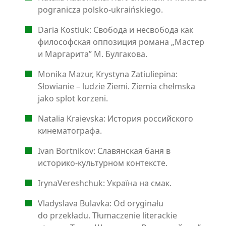
pogranicza polsko-ukraińskiego.
Daria Kostiuk: Свобода и несвобода как
философская оппозиция романа „Мастер
и Маргарита” М. Булгакова.
Monika Mazur, Krystyna Zatiuliepina:
Słowianie – ludzie Ziemi. Ziemia chełmska
jako splot korzeni.
Natalia Kraievska: История российского
кинематографа.
Ivan Bortnikov: Славянская баня в
историко-культурном контексте.
IrynaVereshchuk: Україна на смак.
Vladyslava Bulavka: Od oryginału
do przekładu. Tłumaczenie literackie