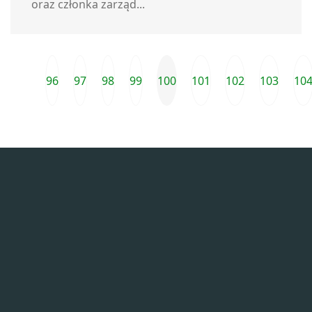
oraz członka zarząd...
96
97
98
99
100
101
102
103
10
Przejdź do ostatniej strony
Poprzednia strona