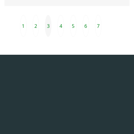
1
2
3
4
5
6
7
Poprzednia strona
Następna 
Prze