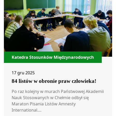
Katedra Stosunków Międzynarodowych
17 gru 2025
84 listów w obronie praw człowieka!
Po raz kolejny w murach Państwowej Akademii
Nauk Stosowanych w Chełmie odbył się
Maraton Pisania Listów Amnesty
International....