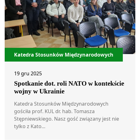
Katedra Stosunków Międzynarodowych
19 gru 2025
Spotkanie dot. roli NATO w kontekście
wojny w Ukrainie
Katedra Stosunków Międzynarodowych
gościła prof. KUL dr. hab. Tomasza
Stępniewskiego. Nasz gość związany jest nie
tylko z Kato...