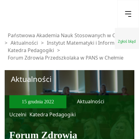
Państwowa Akademia Nauk Stosowanych w Chełmie
Zgłoś błąd
>
Aktualności
>
Instytut Matematyki i Informatyki
>
Katedra Pedagogiki
>
Forum Zdrowia Przedszkolaka w PANS w Chełmie
Aktualności
Aktualności
15 grudnia 2022
Uczelni
Katedra Pedagogiki
Forum Zdrowia