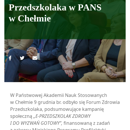
Przedszkolaka w PANS
w Chełmie
W Państwowej Akademii Nauk Stosowanych
w Chełmie 9 grudnia br. odbyło się Forum Zdrowia
Przedszkolaka, podsumowujące kampanię
społeczną
„E-PRZEDSZKOLAK ZDROWY
I DO WYZWAŃ GOTOWY”,
finansowaną z zadań