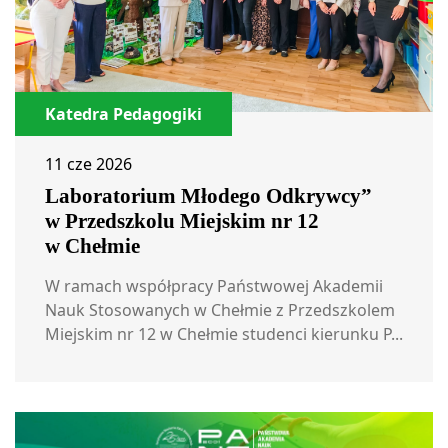
Katedra Pedagogiki
11 cze 2026
Laboratorium Młodego Odkrywcy”
w Przedszkolu Miejskim nr 12
w Chełmie
W ramach współpracy Państwowej Akademii
Nauk Stosowanych w Chełmie z Przedszkolem
Miejskim nr 12 w Chełmie studenci kierunku P...