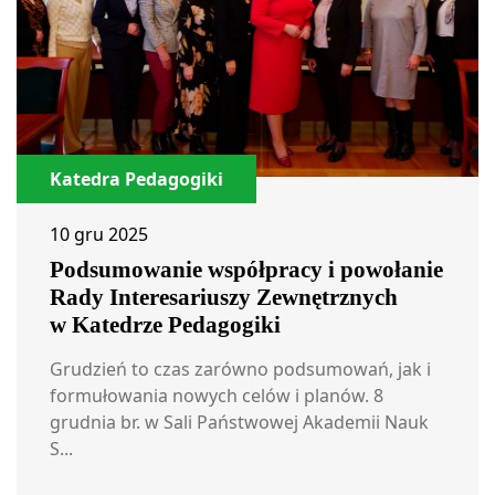
Katedra Pedagogiki
10 gru 2025
Podsumowanie współpracy i powołanie
Rady Interesariuszy Zewnętrznych
w Katedrze Pedagogiki
Grudzień to czas zarówno podsumowań, jak i
formułowania nowych celów i planów. 8
grudnia br. w Sali Państwowej Akademii Nauk
S...