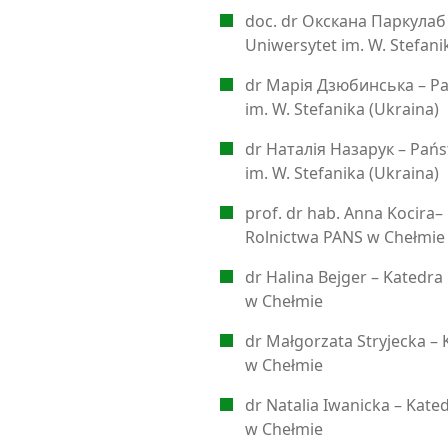
doc. dr Окскана Паркулаб
Uniwersytet im. W. Stefani
dr Марія Дзюбинська – P
im. W. Stefanika (Ukraina)
dr Наталія Назарук – Pań
im. W. Stefanika (Ukraina)
prof. dr hab. Anna Kocira–
Rolnictwa PANS w Chełmie
dr Halina Bejger – Katedr
w Chełmie
dr Małgorzata Stryjecka – 
w Chełmie
dr Natalia Iwanicka – Kate
w Chełmie