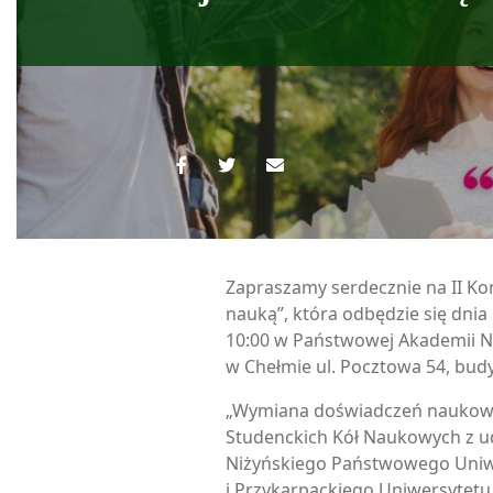
Zapraszamy serdecznie na II Ko
nauką”, która odbędzie się dnia 
10:00 w Państwowej Akademii 
w Chełmie ul. Pocztowa 54, bud
„Wymiana doświadczeń nauko
Studenckich Kół Naukowych z u
Niżyńskiego Państwowego Uniw
i Przykarpackiego Uniwersytetu 