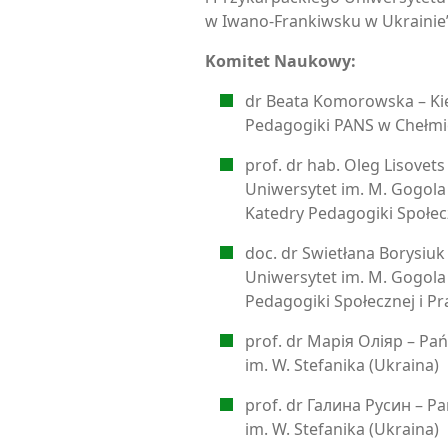
w Iwano-Frankiwsku w Ukrainie
Komitet Naukowy:
dr Beata Komorowska – Ki
Pedagogiki PANS w Chełmi
prof. dr hab. Oleg Lisovet
Uniwersytet im. M. Gogola 
Katedry Pedagogiki Społecz
doc. dr Swietłana Borysiu
Uniwersytet im. M. Gogola 
Pedagogiki Społecznej i Pr
prof. dr Марія Оліяр – Pa
im. W. Stefanika (Ukraina)
prof. dr Галина Русин – P
im. W. Stefanika (Ukraina)