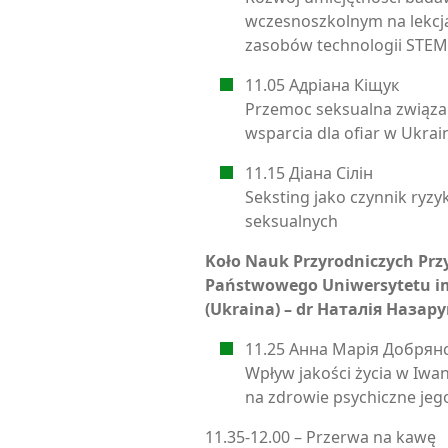
wczesnoszkolnym na lekcj
zasobów technologii STEM
11.05 Адріана Кіщук
Przemoc seksualna związan
wsparcia dla ofiar w Ukrai
11.15 Діана Сілін
Seksting jako czynnik ryz
seksualnych
Koło Nauk Przyrodniczych Prz
Państwowego Uniwersytetu im
(Ukraina) – dr Наталія Назару
11.25 Анна Марія Дoбрян
Wpływ jakości życia w Iwa
na zdrowie psychiczne je
11.35-12.00 – Przerwa na kawę