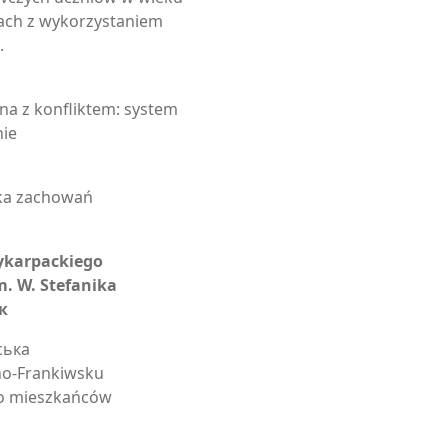
ach z wykorzystaniem
.
a z konfliktem: system
nie
yka zachowań
ykarpackiego
. W. Stefanika
к
ська
no-Frankiwsku
go mieszkańców