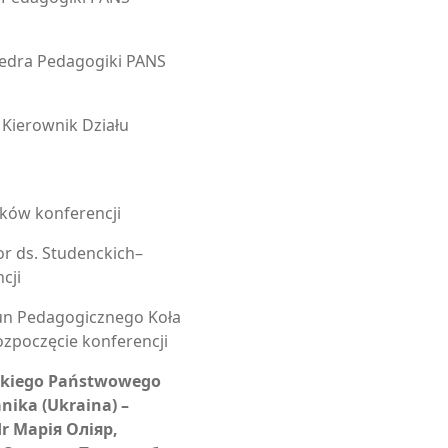
tedra Pedagogiki PANS
Kierownik Działu
ików konferencji
or ds. Studenckich–
cji
ekun Pedagogicznego Koła
zpoczęcie konferencji
ckiego Państwowego
nika (Ukraina) –
dr Марія Оліяр,