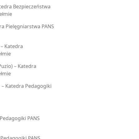
atedra Bezpieczeństwa
ełmie
dra Pielęgniarstwa PANS
– Katedra
ełmie
uzio) – Katedra
ełmie
– Katedra Pedagogiki
a Pedagogiki PANS
a Pedagogiki PANS