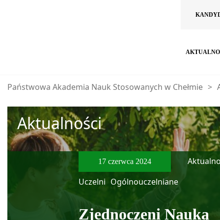
KANDY
AKTUALNO
Państwowa Akademia Nauk Stosowanych w Chełmie
>
Aktualności
Aktualno
17 czerwca 2024
Uczelni
Ogólnouczelniane
Zjednoczeni Nauką