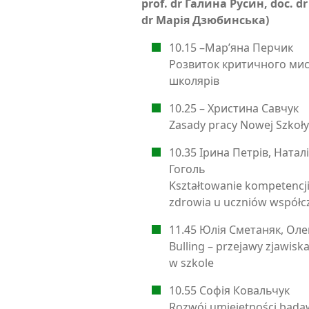
prof. dr Галина Русин, doc. 
dr Марія Дзюбинська)
10.15 –Мар’яна Перчик
Розвиток критичного ми
школярів
10.25 – Христина Савчук
Zasady pracy Nowej Szkoły
10.35 Ірина Петрів, Ната
Гоголь
Kształtowanie kompetencji
zdrowia u uczniów współcz
11.45 Юлія Сметаняк, Оле
Bulling – przejawy zjawiska
w szkole
10.55 Софія Ковальчук
Rozwój umiejętności bada