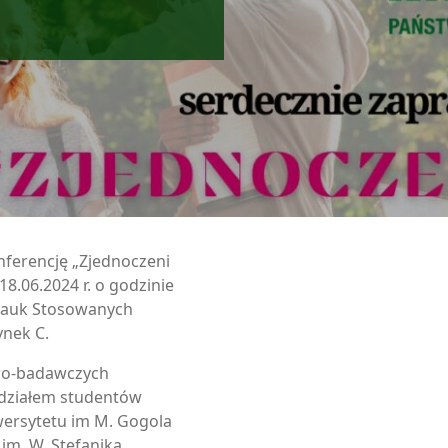
nferencję „Zjednoczeni
18.06.2024 r. o godzinie
Nauk Stosowanych
ynek C.
wo-badawczych
działem studentów
ersytetu im M. Gogola
im. W. Stefanika