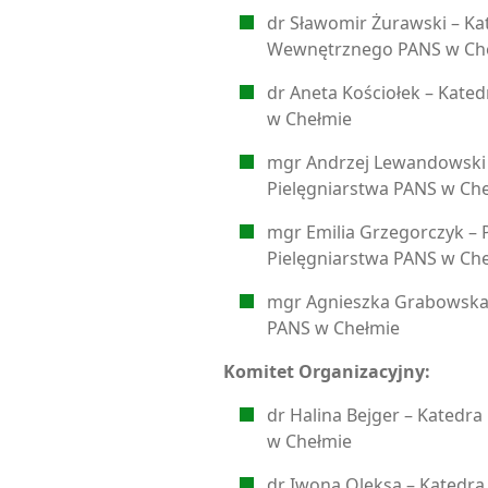
dr Sławomir Żurawski – K
Wewnętrznego PANS w Ch
dr Aneta Kościołek – Kate
w Chełmie
mgr Andrzej Lewandowski 
Pielęgniarstwa PANS w Ch
mgr Emilia Grzegorczyk – P
Pielęgniarstwa PANS w Ch
mgr Agnieszka Grabowska 
PANS w Chełmie
Komitet Organizacyjny:
dr Halina Bejger – Katedr
w Chełmie
dr Iwona Oleksa – Katedr