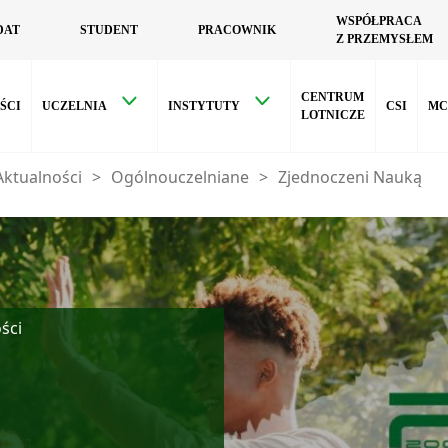
WSPÓŁPRACA
DAT
STUDENT
PRACOWNIK
Z PRZEMYSŁEM
CENTRUM
ŚCI
UCZELNIA
INSTYTUTY
CSI
MC
LOTNICZE
Aktualności
>
Ogólnouczelniane
>
Zjednoczeni Nauką
ści