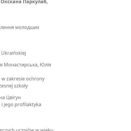
dr Окскана Паркулаб,
слення молодших
 Ukraińskiej
лія Монастирська, Юлія
 w zakresie ochrony
esnej szkoły
на Цвігун
 i jego profilaktyka
wczych uczniów w wieku