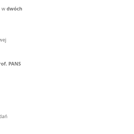
ę w
dwóch
wej
of. PANS
adań