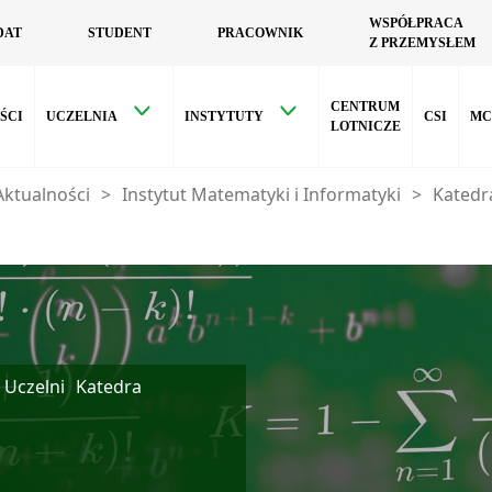
WSPÓŁPRACA
DAT
STUDENT
PRACOWNIK
Z PRZEMYSŁEM
CENTRUM
ŚCI
UCZELNIA
INSTYTUTY
CSI
MC
LOTNICZE
Aktualności
>
Instytut Matematyki i Informatyki
>
Katedr
 Uczelni
Katedra