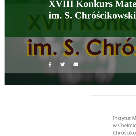
XVIII Konkurs Mat
im. S. Chróścikowsk
Instytut 
w Chełmie
Chróścik