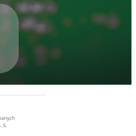
owanych
 S.