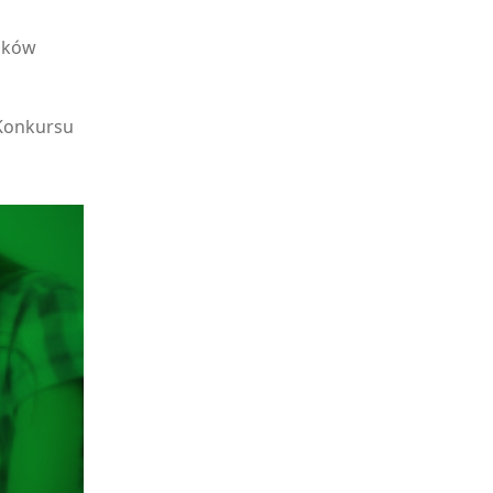
ników
 Konkursu