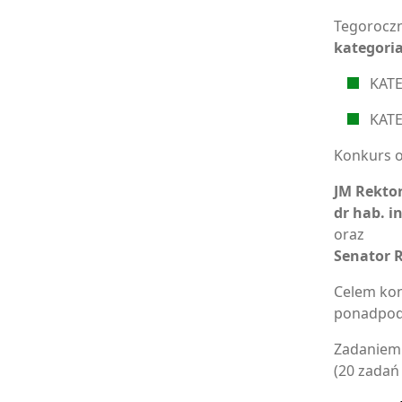
Tegoroczn
kategori
KATE
KATE
Konkurs o
JM Rekto
dr hab. i
oraz
Senator R
Celem kon
ponadpod
Zadaniem 
(20 zadań