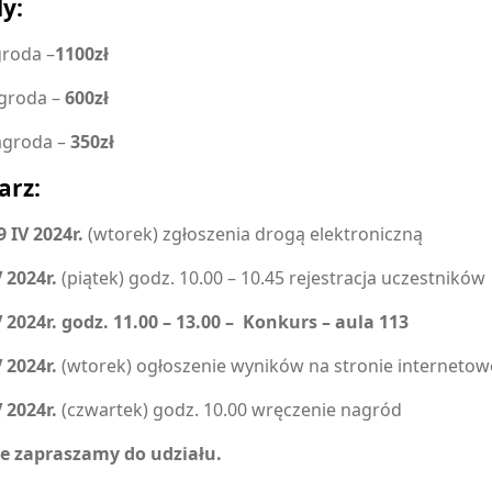
y:
groda –
1100zł
agroda –
600zł
nagroda –
350zł
arz:
9 IV 2024r.
(wtorek) zgłoszenia drogą elektroniczną
V 2024r.
(piątek) godz. 10.00 – 10.45 rejestracja uczestników
V 2024r. godz. 11.00 – 13.00 – Konkurs – aula 113
V 2024r.
(wtorek) ogłoszenie wyników na stronie internetowe
V 2024r.
(czwartek) godz. 10.00 wręczenie nagród
ie zapraszamy do udziału.