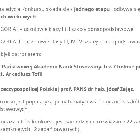
a edycja Konkursu składa się z
jednego etapu
i odbywa si
ach wiekowych
:
GORIA I – uczniowie klasy I i II szkoły ponadpodstawowej
GORIA II – uczniowie klasy III, IV i V szkoły ponadpodstawo
bjęli patronatem:
r Państwowej Akademii Nauk Stosowanych w Chełmie pr
nż. Arkadiusz Tofil
zeczypospolitej Polskiej prof. PANS dr hab. Józef Zając.
kursu jest popularyzacja matematyki wśród uczniów szkół
stawowych.
uczestników konkursu jest samodzielne rozwiązanie 22 z
 zamkniętych i 2 zadań otwartych).