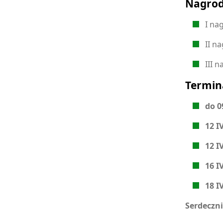
Nagrod
I na
II n
III 
Termin
do 0
12 I
12 I
16 I
18 I
Serdeczn