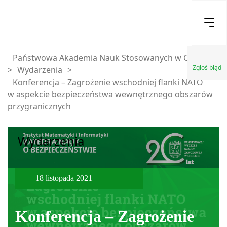
Państwowa Akademia Nauk Stosowanych w Chełmie
Zgłoś błąd
>
Wydarzenia
>
Konferencja – Zagrożenie wschodniej flanki NATO
w aspekcie bezpieczeństwa wewnętrznego obszarów
przygranicznych
Wydarzenia
18 listopada 2021
Konferencja – Zagrożenie