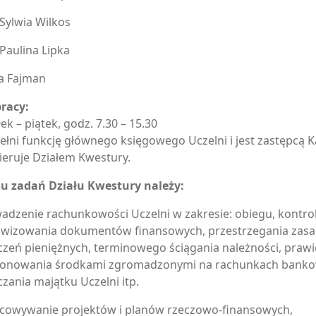
Sylwia Wilkos
Paulina Lipka
a Fajman
racy:
ek – piątek, godz. 7.30 – 15.30
ełni funkcję głównego księgowego Uczelni i jest zastępcą K
ieruje Działem Kwestury.
u zadań Działu Kwestury należy:
adzenie rachunkowości Uczelni w zakresie: obiegu, kontrol
iwizowania dokumentów finansowych, przestrzegania zas
iczeń pieniężnych, terminowego ściągania należności, pra
onowania środkami zgromadzonymi na rachunkach banko
czania majątku Uczelni itp.
cowywanie projektów i planów rzeczowo-finansowych,