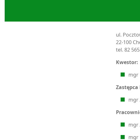
ul. Poczto
22-100 Ch
tel. 82 56
Kwestor:
mgr 
Zastępca
mgr 
Pracowni
mgr 
mgr 