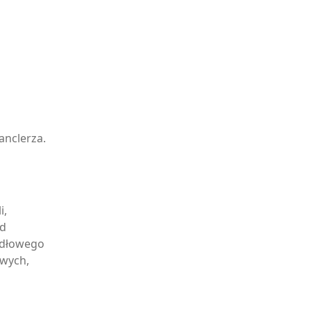
anclerza.
i,
ad
widłowego
wych,