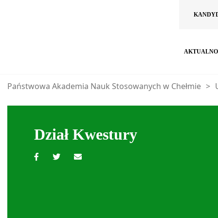
KANDY
AKTUALNO
Państwowa Akademia Nauk Stosowanych w Chełmie
>
Dział Kwestury