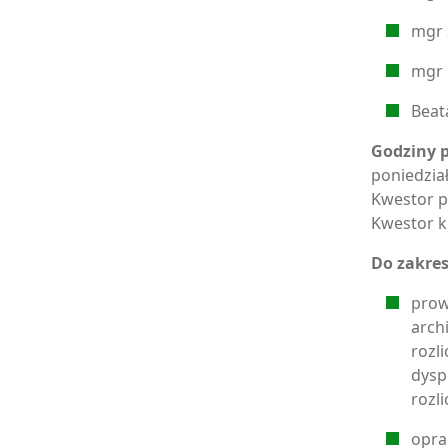
mgr 
mgr 
Beat
Godziny p
poniedział
Kwestor p
Kwestor k
Do zakres
prow
arch
rozl
dysp
rozli
opra