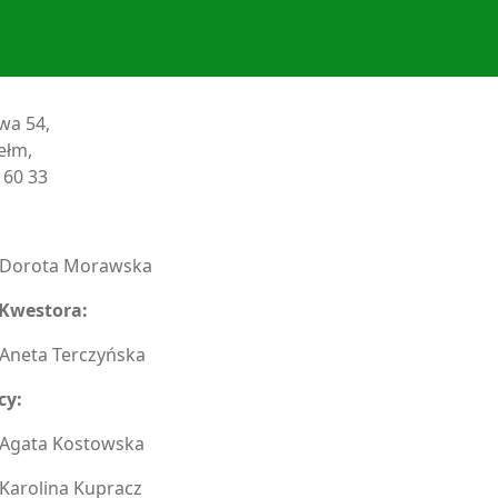
wa 54,
ełm,
5 60 33
Dorota Morawska
 Kwestora:
Aneta Terczyńska
cy:
Agata Kostowska
Karolina Kupracz