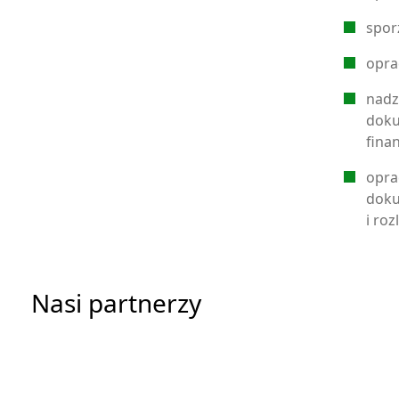
spor
opra
nadz
doku
fina
opra
doku
i roz
Nasi partnerzy