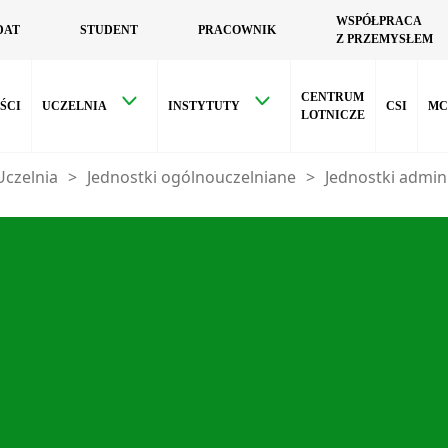
WSPÓŁPRACA
DAT
STUDENT
PRACOWNIK
Z PRZEMYSŁEM
CENTRUM
ŚCI
UCZELNIA
INSTYTUTY
CSI
MC
LOTNICZE
Uczelnia
>
Jednostki ogólnouczelniane
>
Jednostki admin