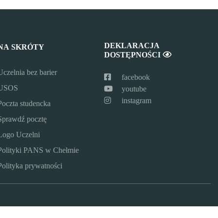
DEKLARACJA
NA SKRÓTY
DOSTĘPNOŚCI
Uczelnia bez barier
facebook
USOS
youtube
instagram
Poczta studencka
Sprawdź pocztę
Logo Uczelni
Polityki PANS w Chełmie
Polityka prywatności