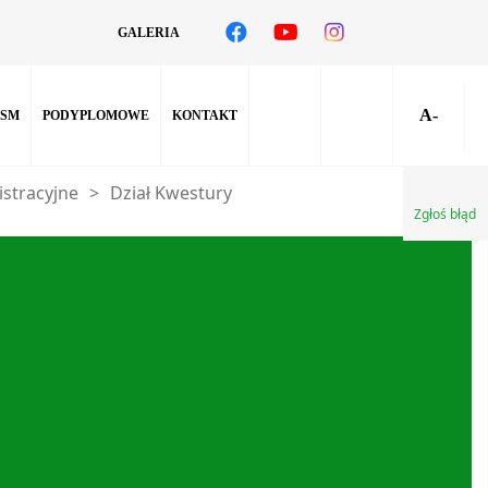
GALERIA
A-
SM
PODYPLOMOWE
KONTAKT
istracyjne
>
Dział Kwestury
Zgłoś błąd