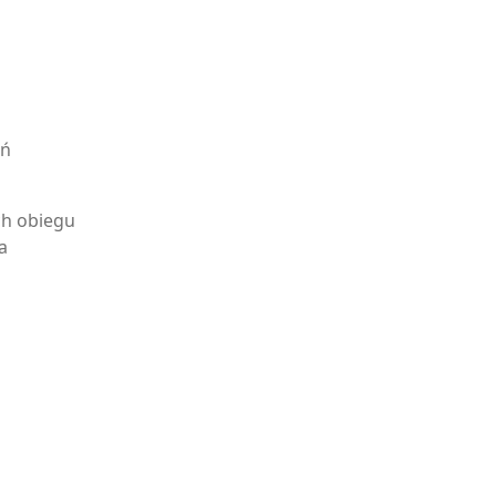
ań
h obiegu
a