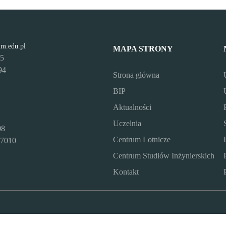
lm.edu.pl
MAPA STRONY
95
94
Strona główna
BIP
Aktualności
Uczelnia
08
Centrum Lotnicze
7010
Centrum Studiów Inżynierskich
Kontakt