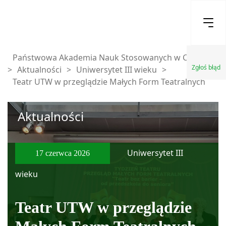
Państwowa Akademia Nauk Stosowanych w Chełmie
Zgłoś błąd
>
Aktualności
>
Uniwersytet III wieku
>
Teatr UTW w przeglądzie Małych Form Teatralnych
Aktualności
Uniwersytet III
17 czerwca 2026
wieku
Teatr UTW w przeglądzie