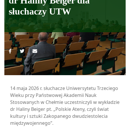
dr Haliny Beiger dla
słuchaczy UTW
14 maja 2026 r. słuchacze Uniwersytetu Trzeciego
Wieku przy Państwowej Akademii Nauk
Stosowanych w Chełmie uczestniczyli w wykładzie
dr Haliny Beiger pt. „Polskie Ateny, czyli świat
kultury i sztuki Zakopanego dwudziestolecia
międzywojennego”.