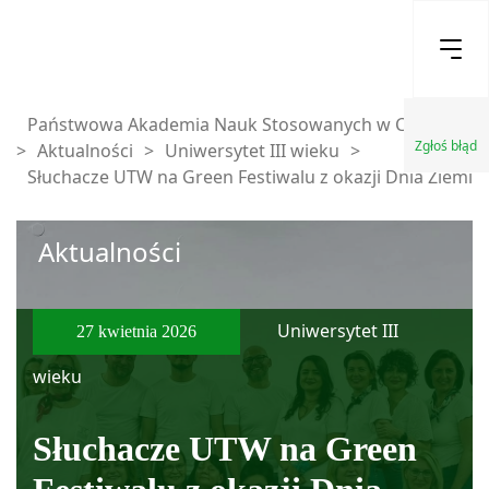
Państwowa Akademia Nauk Stosowanych w Chełmie
Zgłoś błąd
>
Aktualności
>
Uniwersytet III wieku
>
Słuchacze UTW na Green Festiwalu z okazji Dnia Ziemi
Aktualności
Uniwersytet III
27 kwietnia 2026
wieku
Słuchacze UTW na Green