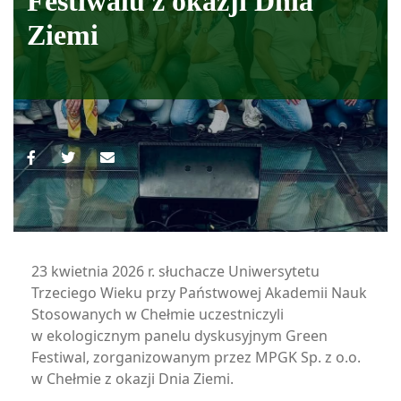
Festiwalu z okazji Dnia
Ziemi
23 kwietnia 2026 r. słuchacze Uniwersytetu
Trzeciego Wieku przy Państwowej Akademii Nauk
Stosowanych w Chełmie uczestniczyli
w ekologicznym panelu dyskusyjnym Green
Festiwal, zorganizowanym przez MPGK Sp. z o.o.
w Chełmie z okazji Dnia Ziemi.