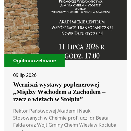
Ogólnouczelniane
09 lip 2026
Wernisaż wystawy poplenerowej
„Między Wschodem a Zachodem –
rzecz o wieżach w Stołpiu”
Rektor Państwowej Akademii Nauk
Stosowanych w Chełmie prof. ucz. dr Beata
Fałda oraz Wójt Gminy Chełm Wiesław Kociuba