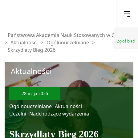
Państwowa Akademia Nauk Stosowanych w Chełmie
Zgłoś błąd
>
Aktualności
>
Ogólnouczelniane
>
Skrzydlaty Bieg 2026
Aktualności
28 maja 2026
Ogólnouczelniane
Aktualności
Uczelni
Nadchodzące wydarzenia
Skrzydlaty Bieg 2026