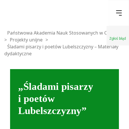
Państwowa Akademia Nauk Stosowanych w Chełmie
Zgłoś błąd
>
Projekty unijne
>
Śladami pisarzy i poetów Lubelszczyzny – Materiały
dydaktyczne
„Śladami pisarzy
i poetów
Lubelszczyzny”