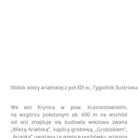
Widok wieży ariańskiej z poł XIX w., Tygodnik Ilustrowa
We wsi Krynica w pow. krasnostawskim,
na wzgórzu położonym ok. 600 m na wschód
od wsi znajduje się budowla wieżowa zwana
„Wieżą Ariańską”, kaplicą grobową, „Grobiskiem”,
„Arianką” uważana za miejsce pochówku arianina