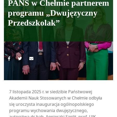
PANS w Chełmie partnerem
programu „Dwujęzyczny
Przedszkolak”
7 listopada 2025 r. w siedzibie Państwowej
Akademii Nauk Stosowanych w Chełmie odbyła
się uroczysta inauguracja ogólnopolskiego
programu wychowania dwujęzycznego,
autorstwa dr hab. Agnieszki Szplit, prof. UJK