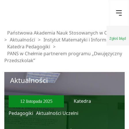
Państwowa Akademia Nauk Stosowanych w Chełmie
Zgłoś błąd
>
Aktualności
>
Instytut Matematyki i Informatyki
>
Katedra Pedagogiki
>
PANS w Chełmie partnerem programu „Dwujęzyczny
Przedszkolak”
Aktualności
Katedra
12 listopada 2025
Pedagogiki
Aktualności Uczelni