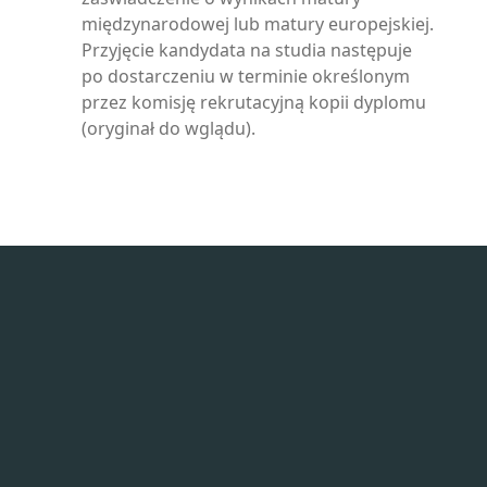
międzynarodowej lub matury europejskiej.
Przyjęcie kandydata na studia następuje
po dostarczeniu w terminie określonym
przez komisję rekrutacyjną kopii dyplomu
(oryginał do wglądu).