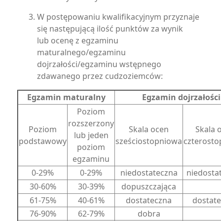
W postępowaniu kwalifikacyjnym przyznaje
się następującą ilość punktów za wynik
lub ocenę z egzaminu
maturalnego/egzaminu
dojrzałości/egzaminu wstępnego
zdawanego przez cudzoziemców:
Egzamin maturalny
Egzamin dojrzałości
Poziom
rozszerzony
Poziom
Skala ocen
Skala 
lub jeden
podstawowy
sześciostopniowa
czterost
poziom
egzaminu
0-29%
0-29%
niedostateczna
niedosta
30-60%
30-39%
dopuszczająca
61-75%
40-61%
dostateczna
dostat
76-90%
62-79%
dobra