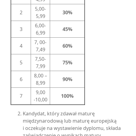
5,00-
2
30%
5,99
6,00-
3
45%
6,99
7, 00-
4
60%
7,49
7,50-
5
75%
7,99
8,00 –
6
90%
8,99
9,00
7
100%
-10,00
Kandydat, który zdawał maturę
międzynarodową lub maturę europejską
i oczekuje na wystawienie dyplomu, składa
zaświadczenie o wynikach matury