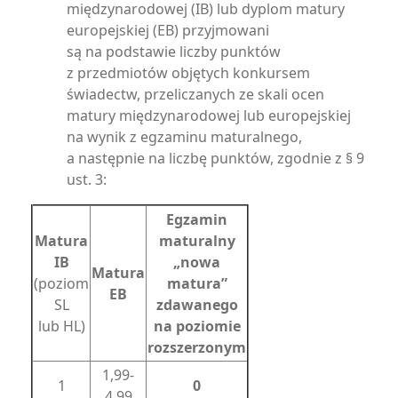
międzynarodowej (IB) lub dyplom matury
europejskiej (EB) przyjmowani
są na podstawie liczby punktów
z przedmiotów objętych konkursem
świadectw, przeliczanych ze skali ocen
matury międzynarodowej lub europejskiej
na wynik z egzaminu maturalnego,
a następnie na liczbę punktów, zgodnie z § 9
ust. 3:
Egzamin
Matura
maturalny
IB
„nowa
Matura
(poziom
matura”
EB
SL
zdawanego
lub HL)
na poziomie
rozszerzonym
1,99-
1
0
4,99