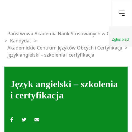
Państwowa Akademia Nauk Stosowanych w Chełmie
Zgłoś błąd
>
Kandydat
>
Akademickie Centrum Języków Obcych i Certyfikacji
>
Język angielski – szkolenia i certyfikacja
Język angielski – szkolenia
i certyfikacja