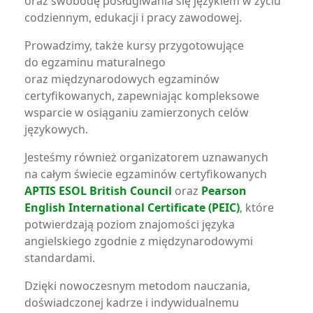
oraz swobodę posługiwania się językiem w życiu
codziennym, edukacji i pracy zawodowej.
Prowadzimy, także kursy przygotowujące
do egzaminu maturalnego
oraz międzynarodowych egzaminów
certyfikowanych, zapewniając kompleksowe
wsparcie w osiąganiu zamierzonych celów
językowych.
Jesteśmy również organizatorem uznawanych
na całym świecie egzaminów certyfikowanych
APTIS ESOL British Council
oraz
Pearson
English International Certificate (PEIC)
, które
potwierdzają poziom znajomości języka
angielskiego zgodnie z międzynarodowymi
standardami.
Dzięki nowoczesnym metodom nauczania,
doświadczonej kadrze i indywidualnemu