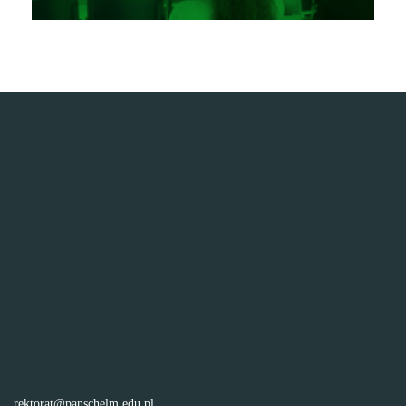
rektorat@panschelm.edu.pl