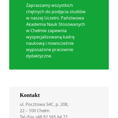
Zapraszamy wszystkich
chętnych do podjęcia studiów
w naszej Uczelni. Państwowa
Akademia Nauk Stosowanych
w Chełmie zapewnia
wyspecjalizowaną kadrę
naukową i nowocześnie
wyposażone pracownie
dydaktyczne.
Kontakt
ul. Pocztowa 54C, p. 208,
22 – 100 Chełm
Tel./fax +48 82 565 64 72