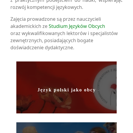
z praktycznym podejściem do nauki, wspierając
rozwój kompetencji językowych.
Zajęcia prowadzone są przez nauczycieli
akademickich ze
Studium Języków Obcych
oraz wykwalifikowanych lektorów i specjalistów
zewnętrznych, posiadających bogate
doświadczenie dydaktyczne.
Język polski jako obcy