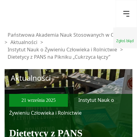
Państwowa Akademia Nauk Stosowanych w Chełmie
Zgłoś błąd
>
Aktualności
>
Instytut Nauk o Żywieniu Człowieka i Rolnictwie
>
Dietetycy z PANS na Pikniku „Cukrzyca łączy”
Aktualności
Instytut Nauk o
21 września 2025
Żywieniu Człowieka i Rolnictwie
Dietetycy z PANS