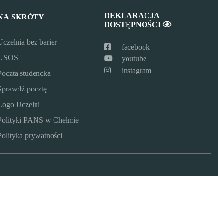
DEKLARACJA
NA SKRÓTY
DOSTĘPNOŚCI
Uczelnia bez barier
facebook
USOS
youtube
instagram
Poczta studencka
Sprawdź pocztę
Logo Uczelni
Polityki PANS w Chełmie
Polityka prywatności