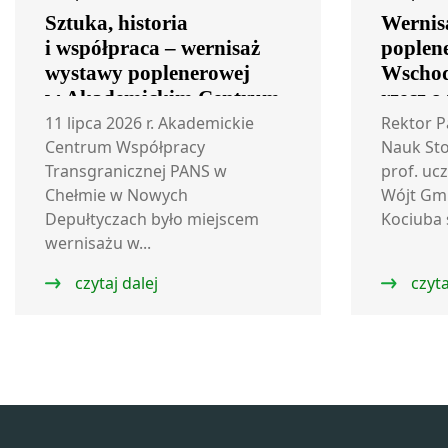
Sztuka, historia
Wernis
i współpraca – wernisaż
poplen
wystawy poplenerowej
Wschod
w Akademickim Centrum
rzecz o
Współpracy
11 lipca 2026 r. Akademickie
Rektor 
Transgranicznej
Centrum Współpracy
Nauk St
Transgranicznej PANS w
prof. ucz
Chełmie w Nowych
Wójt Gm
Depułtyczach było miejscem
Kociuba 
wernisażu w...
czytaj dalej
czyta