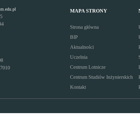
lm.edu.pl
MAPA STRONY
95
94
Strona główna
BIP
Aktualności
Uczelnia
08
Centrum Lotnicze
7010
Centrum Studiów Inżynierskich
Kontakt