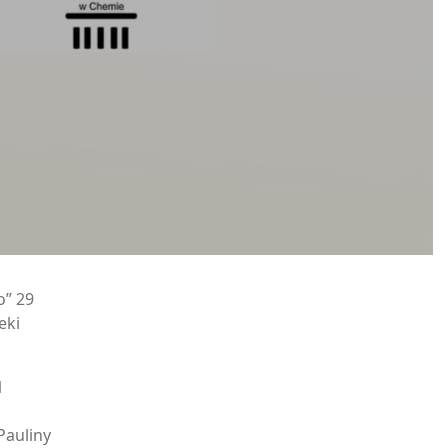
o” 29
eki
1
Pauliny