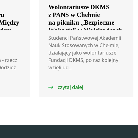
Wolontariusze DKMS
ru
z PANS w Chełmie
„Między
na pikniku „Bezpieczne
dem –
Wakacje” w Wojsławicach
tołpiu”
Studenci Państwowej Akademii
Nauk Stosowanych w Chełmie,
działający jako wolontariusze
- rzecz
Fundacji DKMS, po raz kolejny
łodzież
wzięli ud...
czytaj dalej