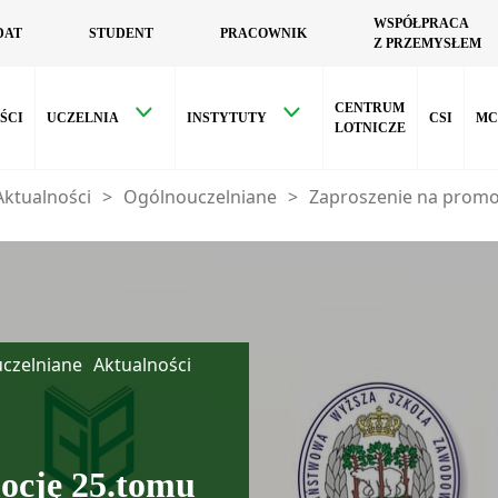
WSPÓŁPRACA
DAT
STUDENT
PRACOWNIK
Z PRZEMYSŁEM
CENTRUM
ŚCI
UCZELNIA
INSTYTUTY
CSI
MC
LOTNICZE
Aktualności
>
Ogólnouczelniane
>
Zaproszenie na promo
czelniane
Aktualności
ocję 25.tomu