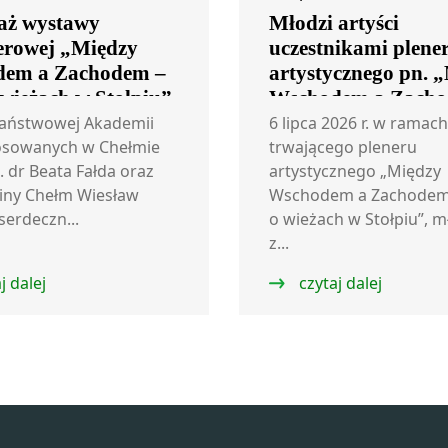
aż wystawy
Młodzi artyści
erowej „Między
uczestnikami plene
em a Zachodem –
artystycznego pn. 
 wieżach w Stołpiu”
Wschodem a Zacho
rzecz o wieżach w S
Państwowej Akademii
6 lipca 2026 r. w ramach
osowanych w Chełmie
trwającego pleneru
. dr Beata Fałda oraz
artystycznego „Między
iny Chełm Wiesław
Wschodem a Zachodem 
serdeczn...
o wieżach w Stołpiu”, m
z...
j dalej
czytaj dalej