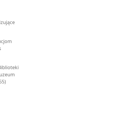
izujące
tucjom
s
blioteki
 Muzeum
55)