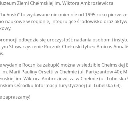
 Muzeum Ziemi Chełmskiej im. Wiktora Ambroziewicza.
Chełmski” to wydawane niezmiennie od 1995 roku pierwsze
o naukowe w regionie, integrujące środowisko oraz aktyw
kowy.
promocji odbędzie się uroczystość nadania osobom i insty
cym Stowarzyszenie Rocznik Chełmski tytułu Amicus Annali
s.
 wydanie Rocznika zakupić można w siedzibie Chełmskiej Bi
j im. Marii Pauliny Orsetti w Chełmie (ul. Partyzantów 40);
łmskiej im. Wiktora Ambroziewicza w Chełmie (ul. Lubelska 
mskim Ośrodku Informacji Turystycznej (ul. Lubelska 63).
e zapraszamy!