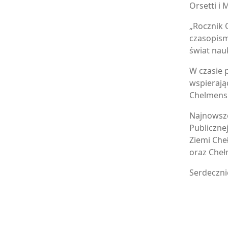
Orsetti i
„Rocznik 
czasopism
świat nau
W czasie 
wspierają
Chelmensi
Najnowsze
Publiczne
Ziemi Che
oraz Cheł
Serdeczni