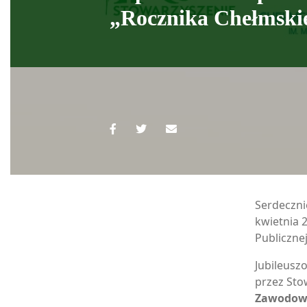
„Rocznika Chełmski
Serdeczni
kwietnia 2
Publicznej
Jubileusz
przez Sto
Zawodow