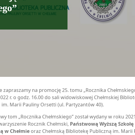
ego”
e zapraszamy na promocję 25. tomu „Rocznika Chełmskieg
022 r. o godz. 16.00 do sali widowiskowej Chełmskiej Bibliot
 im. Marii Pauliny Orsetti (ul. Partyzantów 40).
owy tom „Rocznika Chełmskiego” został wydany w roku 202
warzyszenie Rocznik Chełmski,
Państwową Wyższą Szkołę
ą w Chełmie
oraz Chełmską Bibliotekę Publiczną im. Marii 