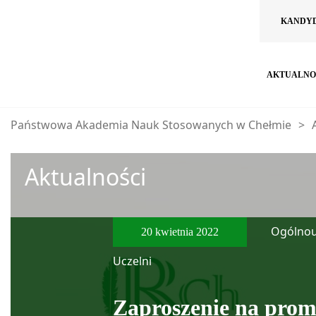
KANDY
AKTUALNO
Państwowa Akademia Nauk Stosowanych w Chełmie
>
Aktualności
Ogólnou
20 kwietnia 2022
Uczelni
Zaproszenie na prom