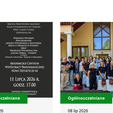
czelniane
Ogólnouczelniane
26
08 lip 2026