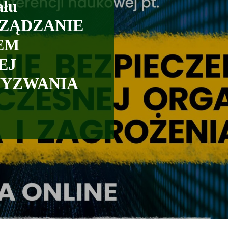
ału
ARZĄDZANIE
EM
EJ
WYZWANIA