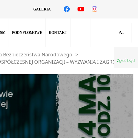
GALERIA
A-
SM
PODYPLOMOWE
KONTAKT
a Bezpieczeństwa Narodowego
>
Zgłoś błąd
WSPÓŁCZESNEJ ORGANIZACJI – WYZWANIA I ZAGROŻENIA”