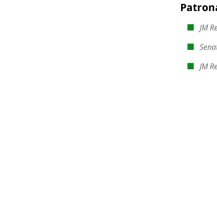
Patron
JM Re
Senat
JM Re