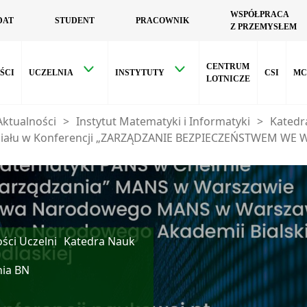
WSPÓŁPRACA
DAT
STUDENT
PRACOWNIK
Z PRZEMYSŁEM
CENTRUM
ŚCI
UCZELNIA
INSTYTUTY
CSI
MC
LOTNICZE
Aktualności
>
Instytut Matematyki i Informatyki
>
Katedr
ziału w Konferencji „ZARZĄDZANIE BEZPIECZEŃSTWEM WE 
ści Uczelni
Katedra Nauk
nia BN