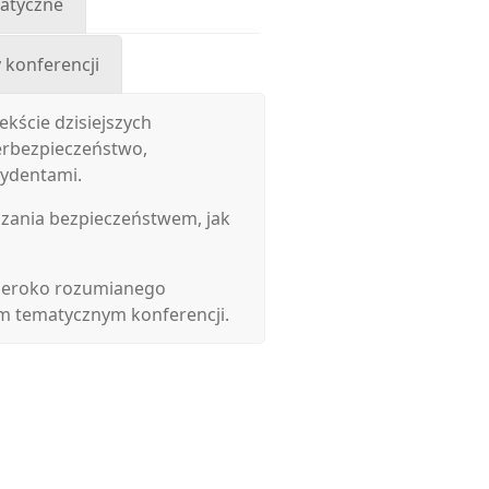
atyczne
 konferencji
kście dzisiejszych
erbezpieczeństwo,
cydentami.
dzania bezpieczeństwem, jak
zeroko rozumianego
m tematycznym konferencji.