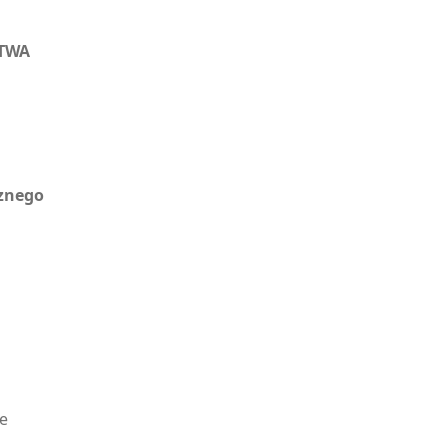
TWA
znego
e