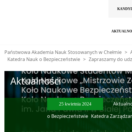
KANDY
AKTUALNO
Państwowa Akademia Nauk Stosowanych w Chełmie
>
Katedra Nauk o Bezpieczeństwie
>
Zapraszamy do ud
Aktualności
Aktualno
25 kwietnia 2024
o Bezpieczeństwie
Katedra Zarządza