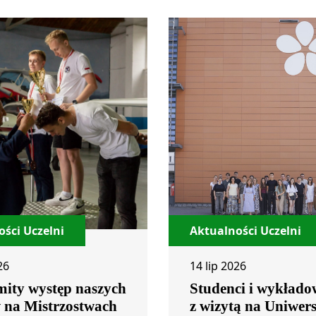
ści Uczelni
Aktualności Uczelni
26
14 lip 2026
ity występ naszych
Studenci i wykłado
w na Mistrzostwach
z wizytą na Uniwers