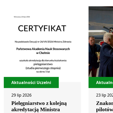
Aktualności Uczelni
Aktualno
29 lip 2026
23 lip 20
Pielęgniarstwo z kolejną
Znakom
akredytacją Ministra
pilotó