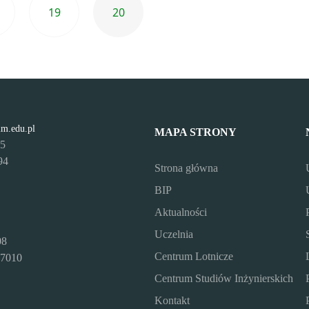
19
20
lm.edu.pl
MAPA STRONY
95
94
Strona główna
BIP
Aktualności
Uczelnia
08
Centrum Lotnicze
7010
Centrum Studiów Inżynierskich
Kontakt