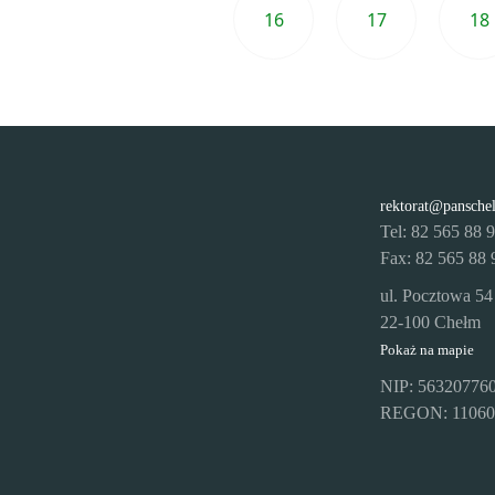
16
17
18
Przejdź do ostatniej strony
Poprzednia strona
rektorat@pansche
Tel: 82 565 88 
Fax: 82 565 88 
ul. Pocztowa 54
22-100 Chełm
Pokaż na mapie
NIP: 56320776
REGON: 11060