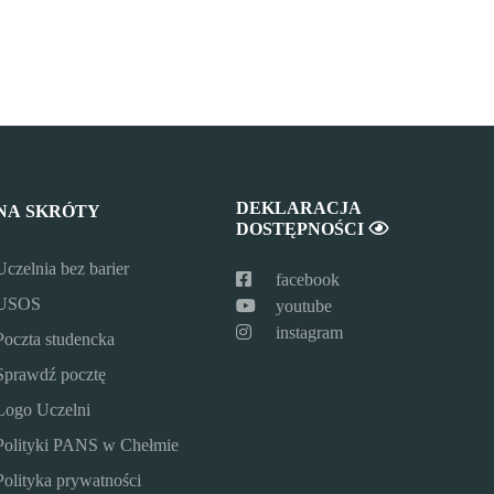
DEKLARACJA
NA SKRÓTY
DOSTĘPNOŚCI
Uczelnia bez barier
facebook
USOS
youtube
instagram
Poczta studencka
Sprawdź pocztę
Logo Uczelni
Polityki PANS w Chełmie
Polityka prywatności