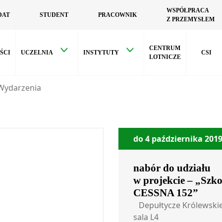
WSPÓŁPRACA
DAT
STUDENT
PRACOWNIK
Z PRZEMYSŁEM
CENTRUM
ŚCI
UCZELNIA
INSTYTUTY
CSI
LOTNICZE
Wydarzenia
do 4 października 2019 
nabór do udziału
w projekcie – „Szko
CESSNA 152”
Depułtycze Królewskie
sala L4