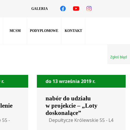
GALERIA
MCSM
PODYPLOMOWE
KONTAKT
Zgłoś błąd
r.
do 13 września 2019 r.
nabór do udziału
lenie
w projekcie – „Loty
doskonalące”
 55 -
Depułtycze Królewskie 55 - L4