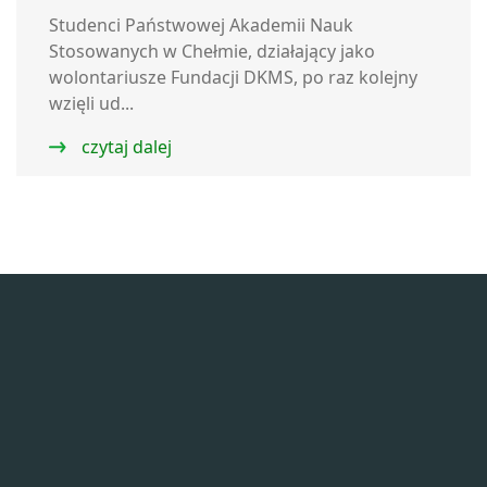
Studenci Państwowej Akademii Nauk
Stosowanych w Chełmie, działający jako
wolontariusze Fundacji DKMS, po raz kolejny
wzięli ud...
czytaj dalej