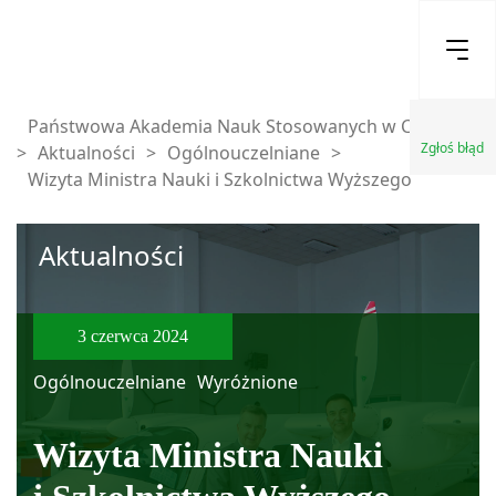
Państwowa Akademia Nauk Stosowanych w Chełmie
Zgłoś błąd
>
Aktualności
>
Ogólnouczelniane
>
Wizyta Ministra Nauki i Szkolnictwa Wyższego
Aktualności
3 czerwca 2024
Ogólnouczelniane
Wyróżnione
Wizyta Ministra Nauki