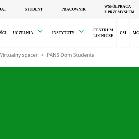
WSPÓŁPRACA
DAT
STUDENT
PRACOWNIK
Z PRZEMYSŁEM
CENTRUM
ŚCI
UCZELNIA
INSTYTUTY
CSI
MC
LOTNICZE
Wirtualny spacer
>
PANS Dom Studenta