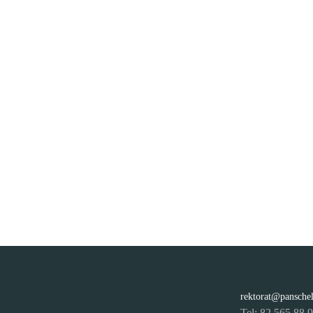
rektorat@pansche
Tel: 82 565 88 