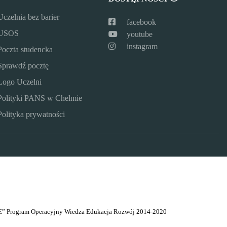
Uczelnia bez barier
facebook
USOS
youtube
instagram
Poczta studencka
Sprawdź pocztę
Logo Uczelni
Polityki PANS w Chełmie
Polityka prywatności
” Program Operacyjny Wiedza Edukacja Rozwój 2014-2020