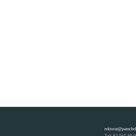
rektorat@pansche
Tel: 82 565 88 