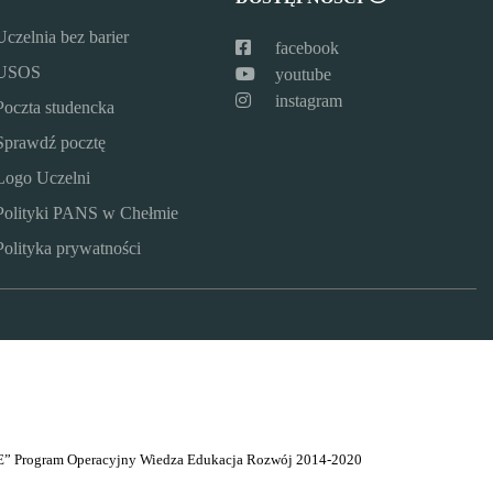
Uczelnia bez barier
facebook
USOS
youtube
instagram
Poczta studencka
Sprawdź pocztę
Logo Uczelni
Polityki PANS w Chełmie
Polityka prywatności
” Program Operacyjny Wiedza Edukacja Rozwój 2014-2020