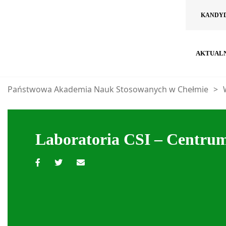
KANDY
AKTUAL
Państwowa Akademia Nauk Stosowanych w Chełmie
>
Laboratoria CSI – Centru