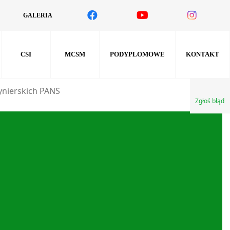
GALERIA
CSI
MCSM
PODYPLOMOWE
KONTAKT
ynierskich PANS
Zgłoś błąd